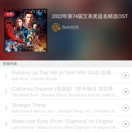
16.7万
歌单
2022年第74届艾美奖提名精选OST
Beth丝丝
歌曲列表
Running Up That Hill (A Deal With God)
(
剧集《怪奇物语 第四季》插曲
1
Kate Bush
- Hounds Of Love
California Dreamin'
(
电视剧《怪奇物语 第四季》原声
)
2
The Beach Boys
- Stranger Things: Soundtrack from the Netflix Series, Season 4
Stranger Things
3
Kyle Dixon & Michael Stein
- Stranger Things, Vol. 1 (A Netflix Original Series Soundtrack)
Watercolor Eyes (From “Euphoria” An Original HBO Series)
4
Lana Del Rey
- Watercolor Eyes (From “Euphoria” An Original HBO Series)