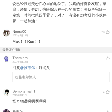
说已经胜过美恐在心里的地位了。我真的好喜欢友谊，家
庭，爱情，奇幻，惊险综合在一起的感觉！等我考完研一
定第一时间把第四季看了，对了，有没有23考研的小伙伴
呀，一起加油！
Noora00
23
2022年7月13日
Max！！Run！！
最新评论(65)
Themibra
2023年2月12日
回复
@
雅韦尔
：
好兆头
@雅韦尔
流人
Sempiternal_1
1
2023年1月1日
怪奇物语啊啊啊啊啊
雅韦尔