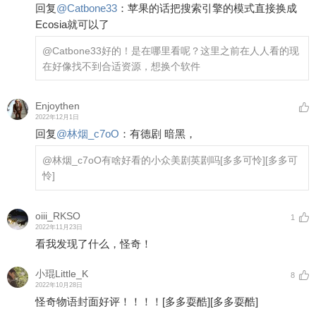
回复
@
Catbone33
：
苹果的话把搜索引擎的模式直接换成
Ecosia就可以了
@Catbone33
好的！是在哪里看呢？这里之前在人人看的现
在好像找不到合适资源，想换个软件
Enjoythen
2022年12月1日
回复
@
林烟_c7oO
：
有德剧 暗黑，
@林烟_c7oO
有啥好看的小众美剧英剧吗
[多多可怜]
[多多可
怜]
oiii_RKSO
1
2022年11月23日
看我发现了什么，怪奇！
小琨Little_K
8
2022年10月28日
怪奇物语封面好评！！！！
[多多耍酷]
[多多耍酷]