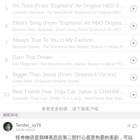
I'm Tired (From "Euphoria" An Original HBO Series)
(
5
Labrinth / Zendaya
- I'm Tired (From "Euphoria" An Original HBO Series)
Elliot's Song (From "Euphoria" An HBO Original Series)
6
Dominic Fike / Zendaya
- Elliot's Song (From "Euphoria" An HBO Original Series)
Always True To You In My Fashion
7
Blossom Dearie
- The Marvelous Mrs. Maisel: Season 4 (Music From The Amazon Original Series)
Darn That Dream
8
Ella Fitzgerald
- The Marvelous Mrs. Maisel: Season 4 (Music From The Amazon Original Series)
Bigger Than Jesus (From "Dopesick"/Score)
9
Lorne Balfe
- Dopesick (Original Score)
Best Friend (feat. Doja Cat, Jamie & CHANMINA) [Remix]
10
Saweetie / Doja Cat / JAMIE / ちゃんみな
- Best Friend (feat. Doja Cat) [Remix EP] [Extended Edition]
查看更多歌曲，请下载客户端
精彩评论
Tender_xy76
35
2022年7月13日
怪奇物语是我继美恐后第二部打心底里热爱的美剧，可以