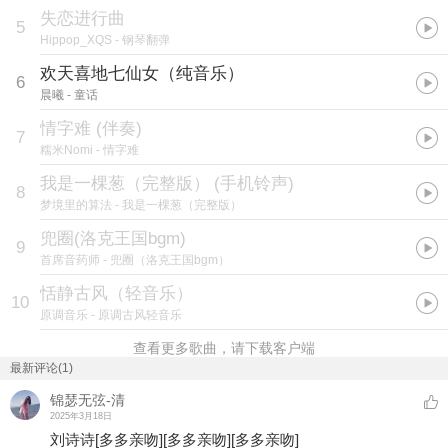
失恋进行曲
5
Hippop_XQS
- 钢琴翻弹
欢天喜地七仙女（纯音乐）
6
晨曦
- 童话
情字难 (伴奏)
7
糯米Nomi
- 情字难
我是一棵葱（完整版）
(
手机铃声
)
8
梦境里的算法
- 我是一棵葱（完整版）
兜圈(洛克王国bgm)
9
首席音药师
- 兜圈（洛克王国bgm）
恬静古风（轻音乐）
10
原调音乐
- 原调古风轻音乐
查看更多歌曲，请下载客户端
最新评论(1)
锦瑟无弦-清
2025年3月18日
刘诗诗
[多多亲吻]
[多多亲吻]
[多多亲吻]