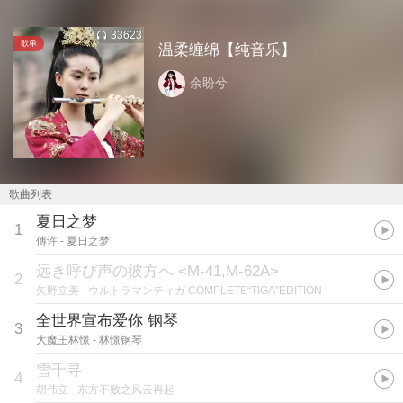
33623
歌单
温柔缠绵【纯音乐】
余盼兮
歌曲列表
夏日之梦
1
傅许
- 夏日之梦
远き呼び声の彼方へ <M-41,M-62A>
2
矢野立美
- ウルトラマンティガ COMPLETE“TIGA”EDITION
全世界宣布爱你 钢琴
3
大魔王林憬
- 林憬钢琴
雪千寻
4
胡伟立
- 东方不败之风云再起