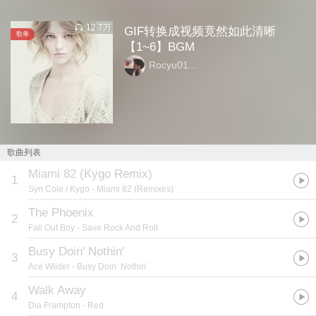
12.7万
GIF转换成视频竟然如此清晰
歌单
【1~6】BGM
Rocyu01...
歌曲列表
Miami 82 (Kygo Remix)
1
Syn Cole / Kygo
- Miami 82 (Remixes)
The Phoenix
2
Fall Out Boy
- Save Rock And Roll
Busy Doin' Nothin'
3
Ace Wilder
- Busy Doin’ Nothin’
Walk Away
4
Dia Frampton
- Red