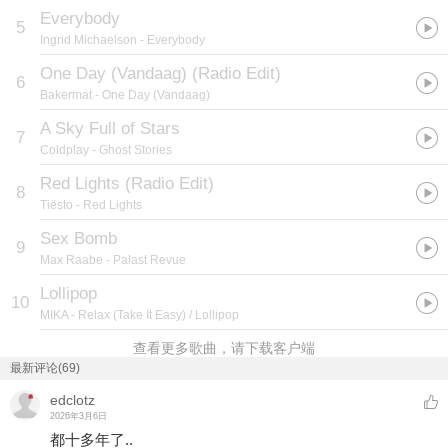
Everybody
5
Ingrid Michaelson
- Everybody
One Day (Vandaag) (Radio Edit)
6
Bakermat
- One Day (Vandaag)
A Sky Full of Stars
7
Coldplay
- Ghost Stories
Red Lights (Radio Edit)
8
Tiësto
- Red Lights
Sex Bomb
9
Max Raabe
- Palast Revue
Lollipop
10
MIKA
- Relax (Take It Easy) / Lollipop
查看更多歌曲，请下载客户端
最新评论(69)
edclotz
2026年3月6日
都十多年了..