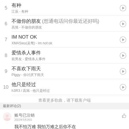
有种
5
江辰
- 有种
不做你的朋友
(
想通电话问你最近还好吗
)
6
高旭
- 不做你的朋友
IM NOT OK
7
XMASwu(吴骜)
- im not ok
爱情杀人事件
8
前男友
- 爱情杀人事件
不喜欢下雨天
9
PIggy
- 你讨厌下雨天
他只是经过
10
h3R3 / 高旭
- 他只是经过
查看更多歌曲，请下载客户端
最新评论(2)
账号已注销
2022年5月26日
我不怕万难 我怕万难之后你不在