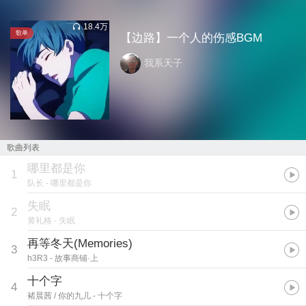
18.4万
歌单
【边路】一个人的伤感BGM
我系天子
歌曲列表
哪里都是你
1
队长
- 哪里都是你
失眠
2
黄礼格
- 失眠
再等冬天(Memories)
3
h3R3
- 故事商铺·上
十个字
4
褚晨茜 / 你的九儿
- 十个字