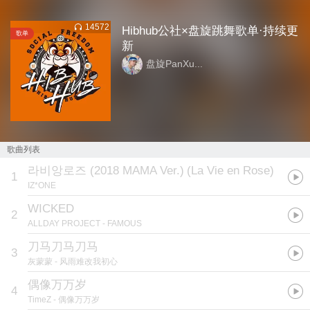
14572
Hibhub公社×盘旋跳舞歌单·持续更
歌单
新
盘旋PanXu...
歌曲列表
라비앙로즈 (2018 MAMA Ver.)
(
La Vie en Rose
)
1
IZ*ONE
WICKED
2
ALLDAY PROJECT
- FAMOUS
刀马刀马刀马
3
灰蒙蒙
- 风雨难改我初心
偶像万万岁
4
TimeZ
- 偶像万万岁