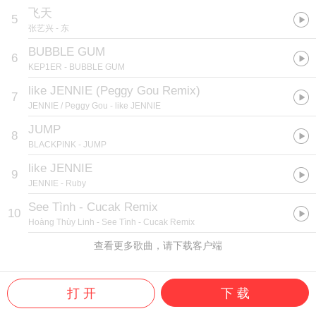
飞天
5
张艺兴
- 东
BUBBLE GUM
6
KEP1ER
- BUBBLE GUM
like JENNIE (Peggy Gou Remix)
7
JENNIE / Peggy Gou
- like JENNIE
JUMP
8
BLACKPINK
- JUMP
like JENNIE
9
JENNIE
- Ruby
See Tình - Cucak Remix
10
Hoàng Thùy Linh
- See Tình - Cucak Remix
查看更多歌曲，请下载客户端
打 开
下 载