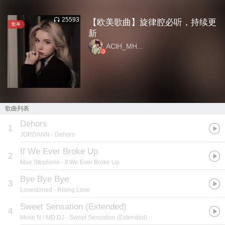
25593
【欧美歌曲】旋律腔必听，持续更
歌单
新
AClH_MH...
歌曲列表
Dehors
1
JORDANN
- Dehors
If We Ever Broke Up
2
Mae Stephens
- If We Ever Broke Up
Bye Bye Bye
3
Lovestoned
- Rising Love
Sweet Sensation (Extended)
4
Mose N / MD DJ
- Sweet Sensation (Extended)