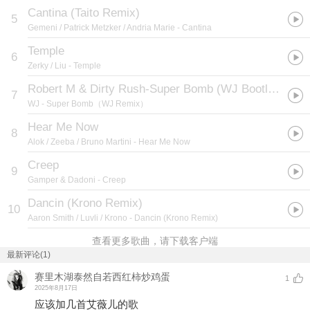
Cantina (Taito Remix)
5
Gemeni / Patrick Metzker / Andria Marie
- Cantina
Temple
6
Zerky / Liu
- Temple
Robert M & Dirty Rush-Super Bomb (WJ Bootleg)（WJ remix）
7
WJ
- Super Bomb（WJ Remix）
Hear Me Now
8
Alok / Zeeba / Bruno Martini
- Hear Me Now
Creep
9
Gamper & Dadoni
- Creep
Dancin (Krono Remix)
10
Aaron Smith / Luvli / Krono
- Dancin (Krono Remix)
查看更多歌曲，请下载客户端
最新评论(1)
赛里木湖泰然自若西红柿炒鸡蛋
1
2025年8月17日
应该加几首艾薇儿的歌