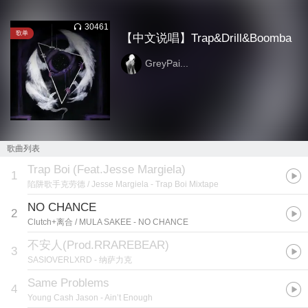
30461
歌单
【中文说唱】Trap&Drill&Boomba
GreyPai...
歌曲列表
Trap Boi
(
Feat.Jesse Margiela
)
1
陷阱歌手克劳德 / Jesse Margiela
- Trap Boi Mixtape
NO CHANCE
2
Clutch+离合 / MULA SAKEE
- NO CHANCE
不安人(Prod.RRAREBEAR)
3
SASIOVERLXRD
- 纳萨力克
Same Problems
4
Young Cash Jason
- Ain’t Enough