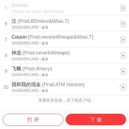
Giannis
5
Young Cash Jason
- Ain’t Enough
泣
(
Prod.BDnoluv&Wlao.T
)
6
SASIOVERLXRD
- 赫鬼
Cousin
(
Prod.neverkilltheape&Wlao.T
)
7
SASIOVERLXRD
- 赫鬼
神选
(
Prod.neverkilltheape
)
8
SASIOVERLXRD
- 赫鬼
飞蛾
(
Prod.4Harry
)
9
SASIOVERLXRD
- 赫鬼
我和我的现金
(
Prod.ATM Hanson
)
10
SASIOVERLXRD
- 赫鬼
查看更多歌曲，请下载客户端
打 开
下 载