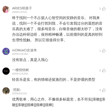
ARIES明唐子
2
2026年1月31日
终于找到一个不占据人心智空间的安静的音乐。 对我来
说，找到一个不会打扰到我，不会引发我过分的遐想的音
乐真的太难了，很多纯音乐，白噪音做的都太吵了，没有
办法边科研边听，保持精神畅通，以前搜到的是真的吵到
生理性抵触。 所以它很值得分享。
mOMokO史迪奇
1
2025年12月16日
没有鼓点，真是入我心
一棵悄悄树
2
2025年11月26日
轻音乐是实，有的情绪还挺激烈的，不是舒缓的类型
-照航-
3
2025年9月15日
优秀歌单，用心之作。不像很多标题党，名不符实
[亲吻]
[亲
吻]
[亲吻]
[很棒]
[很棒]
[很棒]