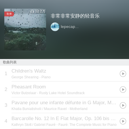
12.2万
歌单
非常非常安静的轻音乐
lepecap...
歌曲列表
Children's Waltz
1
George Shearing
- Piano
Pheasant Room
2
Victor Butzelaar
- Rusty Lake Hotel Soundtrack
Pavane pour une infante défunte in G Major, M. 19
(
悼
3
Khatia Buniatishvili / Maurice Ravel
- Motherland
Barcarolle No. 12 In E Flat Major, Op. 106 bis (1915)
4
Kathryn Stott / Gabriel Fauré
- Fauré: The Complete Music for Piano