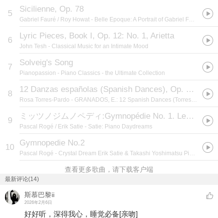
Sicilienne, Op. 78
5
Gabriel Fauré / Roy Howat
- Belle Epoque: A Portrait of Gabriel Fauré
Lyric Pieces, Book I, Op. 12: No. 1, Arietta
6
John Tesh
- Classical Music for an Intimate Mood
Solveig's Song
7
Pianopassion
- Piano Classics - the Ultimate Collection
12 Danzas españolas (Spanish Dances), Op. 37, DLR I:2:Oriental
8
Rosa Torres-Pardo
- GRANADOS, E.: 12 Spanish Dances (Torres-Pardo)
ミッツノジムノペディ:Gymnopédie No. 1. Lent et douloureux
9
Pascal Rogé / Erik Satie
- Satie: Piano Daydreams
Gymnopedie No.2
10
Pascal Rogé
- Crystal Dream Erik Satie & Takashi Yoshimatsu Piano Works
查看更多歌曲，请下载客户端
最新评论(14)
斯慕巴黎ii
2026年2月6日
好好听，深得我心，睡觉必备
[亲吻]