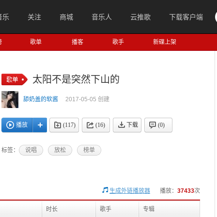
音乐
关注
商城
音乐人
云推歌
下载客户端
榜
歌单
播客
歌手
新碟上架