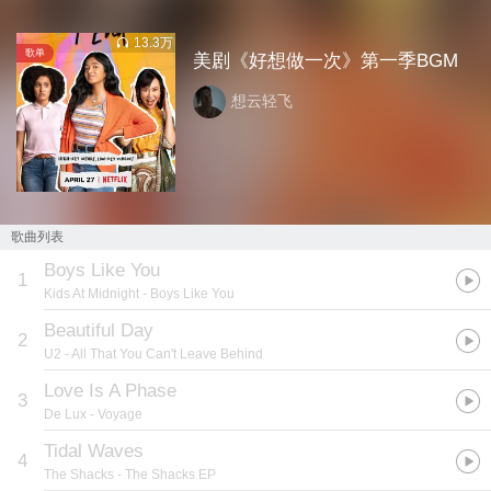
13.3万
歌单
美剧《好想做一次》第一季BGM
想云轻飞
歌曲列表
Boys Like You
1
Kids At Midnight
- Boys Like You
Beautiful Day
2
U2
- All That You Can't Leave Behind
Love Is A Phase
3
De Lux
- Voyage
Tidal Waves
4
The Shacks
- The Shacks EP