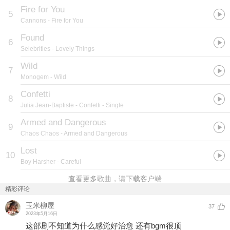
Fire for You
5
Cannons
- Fire for You
Found
6
Selebrities
- Lovely Things
Wild
7
Monogem
- Wild
Confetti
8
Julia Jean-Baptiste
- Confetti - Single
Armed and Dangerous
9
Chaos Chaos
- Armed and Dangerous
Lost
10
Boy Harsher
- Careful
查看更多歌曲，请下载客户端
精彩评论
玉米柳屋
37
2023年5月16日
这部剧不知道为什么感觉好治愈 还有bgm很顶