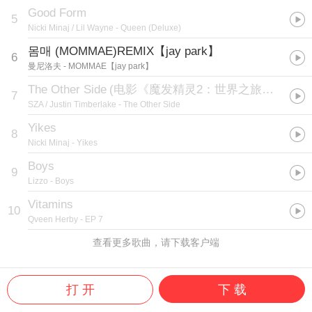
Good Form
5
Nicki Minaj / Lil Wayne
- Queen (Deluxe)
몸매 (MOMMAE)REMIX【jay park】
6
曼尼洛夫
- MOMMAE【jay park】
The Other Side
(
电影《魔发精灵2：世界之旅》主题曲
7
SZA / Justin Timberlake
- The Other Side
Yikes
8
Nicki Minaj
- Yikes
Boys
9
Lizzo
- Boys
Vitamins
10
Qveen Herby
- EP 7
查看更多歌曲，请下载客户端
打 开
下 载