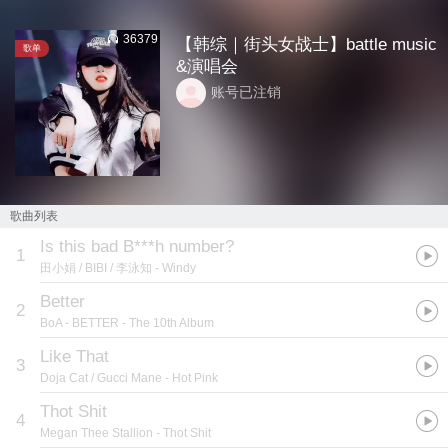
36379
【韩综｜街头女战士】battle music
歌单
&演唱会
账号已注销
歌曲列表
Is this bad B***h number?
1
田小娟 / BIBI / 李泳知
- Windy
Better
2
BoA
- BETTER - The 10th Album
Like That
3
Doja Cat / Gucci Mane
- Hot Pink
Thot Shit
4
Megan Thee Stallion
- Thot Shit