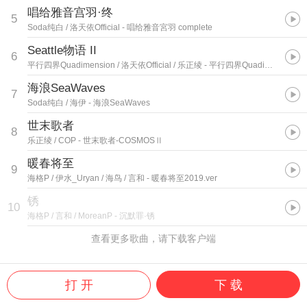
唱给雅音宫羽·终
5
Soda纯白 / 洛天依Official
- 唱给雅音宮羽 complete
Seattle物语 II
6
平行四界Quadimension / 洛天依Official / 乐正绫
- 平行四界Quadimension 3
海浪SeaWaves
7
Soda纯白 / 海伊
- 海浪SeaWaves
世末歌者
8
乐正绫 / COP
- 世末歌者-COSMOSⅡ
暖春将至
9
海格P / 伊水_Uryan / 海鸟 / 言和
- 暖春将至2019.ver
锈
10
海格P / 言和 / MoreanP
- 沉默罪·锈
查看更多歌曲，请下载客户端
打 开
下 载