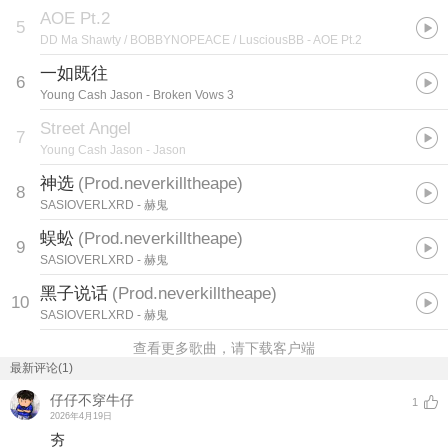
AOE Pt.2
5
DD Ma Shawty / BOBBYNOPEACE / LusciousBB
- AOE Pt.2
一如既往
6
Young Cash Jason
- Broken Vows 3
Street Angel
7
Young Cash Jason
- Jason
神选
(
Prod.neverkilltheape
)
8
SASIOVERLXRD
- 赫鬼
蜈蚣
(
Prod.neverkilltheape
)
9
SASIOVERLXRD
- 赫鬼
黑子说话
(
Prod.neverkilltheape
)
10
SASIOVERLXRD
- 赫鬼
查看更多歌曲，请下载客户端
最新评论(1)
仔仔不穿牛仔
1
2026年4月19日
夯