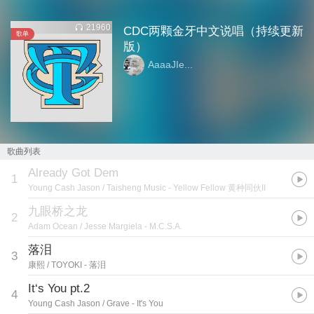
21960
CDC两颗金牙中文说唱（持续更新
歌单
版）
AaaaJIe...
歌曲列表
Already Got Dem
1
Young Cash Jason / Taisheng Music
- Yellow Fellow 黄种同伙II
九眼桥之龙
2
Adam Ocean / Jesse Margiela
- M.C.S.A.
落泪
3
康熙 / TOYOKI
- 落泪
It‘s You pt.2
4
Young Cash Jason / Grave
- It's You