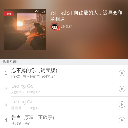
27.1万
路口记忆 | 向往爱的人，迟早会和
歌单
爱相遇
原创君
歌曲列表
忘不掉的你（钢琴版）
1
h3R3
- 忘不掉的你（钢琴版）
Letting Go
2
刘大拿
- Letting Go
Letting Go
3
陈老兮
- Letting Go
告白
(
原唱 : 王欣宇
)
4
沈以诚
- 告白