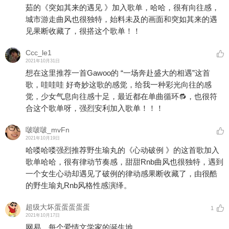
茹的《突如其来的遇见 》加入歌单，哈哈，很有向往感，
城市游走曲风也很独特，始料未及的画面和突如其来的遇
见果断收藏了，很搭这个歌单！！
Ccc_le1
2021年10月31日
想在这里推荐一首Gawoo的 “一场奔赴盛大的相遇”这首
歌，哇哇哇 好奇妙这歌的感觉，给我一种彩光向往的感
觉，少女气息向往感十足，最近都在单曲循环🔂，也很符
合这个歌单呀，强烈安利加入歌单！！！
啵啵啵_mvFn
2021年10月19日
哈喽哈喽强烈推荐野生瑜丸的《心动破例 》的这首歌加入
歌单哈哈，很有律动节奏感，甜甜Rnb曲风也很独特，遇到
一个女生心动却遇见了破例的律动感果断收藏了，由很酷
的野生瑜丸Rnb风格性感演绎。
超级大坏蛋蛋蛋蛋蛋
1
2021年10月17日
网易，每个爱情文学家的诞生地