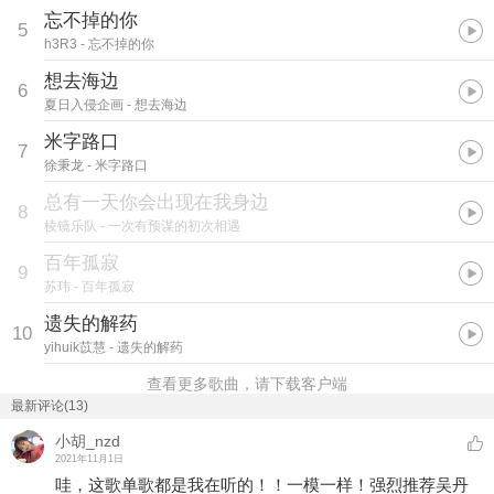
忘不掉的你
5
h3R3
- 忘不掉的你
想去海边
6
夏日入侵企画
- 想去海边
米字路口
7
徐秉龙
- 米字路口
总有一天你会出现在我身边
8
棱镜乐队
- 一次有预谋的初次相遇
百年孤寂
9
苏玮
- 百年孤寂
遗失的解药
10
yihuik苡慧
- 遗失的解药
查看更多歌曲，请下载客户端
最新评论(13)
小胡_nzd
2021年11月1日
哇，这歌单歌都是我在听的！！一模一样！强烈推荐吴丹