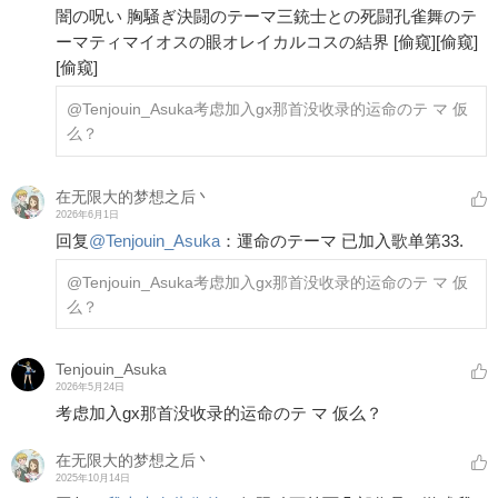
闇の呪い 胸騒ぎ ​決闘のテーマ ​三銃士との死闘 ​孔雀舞のテ
ーマ ​ティマイオスの眼 ​オレイカルコスの結界
[偷窥]
[偷窥]
[偷窥]
@Tenjouin_Asuka
考虑加入gx那首没收录的运命のテ マ 仮
么？
在无限大的梦想之后丶
2026年6月1日
回复
@
Tenjouin_Asuka
：
運命のテーマ 已加入歌单第33.
@Tenjouin_Asuka
考虑加入gx那首没收录的运命のテ マ 仮
么？
Tenjouin_Asuka
2026年5月24日
考虑加入gx那首没收录的运命のテ マ 仮么？
在无限大的梦想之后丶
2025年10月14日