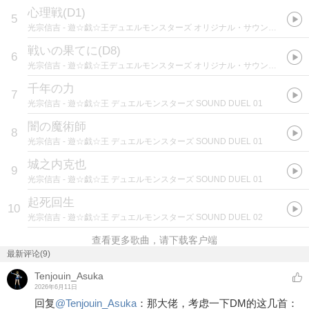
心理戦(D1)
5
光宗信吉
- 遊☆戯☆王デュエルモンスターズ オリジナル・サウンドトラック 決闘II
戦いの果てに(D8)
6
光宗信吉
- 遊☆戯☆王デュエルモンスターズ オリジナル・サウンドトラック 決闘II
千年の力
7
光宗信吉
- 遊☆戯☆王 デュエルモンスターズ SOUND DUEL 01
闇の魔術師
8
光宗信吉
- 遊☆戯☆王 デュエルモンスターズ SOUND DUEL 01
城之内克也
9
光宗信吉
- 遊☆戯☆王 デュエルモンスターズ SOUND DUEL 01
起死回生
10
光宗信吉
- 遊☆戯☆王 デュエルモンスターズ SOUND DUEL 02
查看更多歌曲，请下载客户端
最新评论(9)
Tenjouin_Asuka
2026年6月11日
回复
@
Tenjouin_Asuka
：
那大佬，考虑一下DM的这几首：