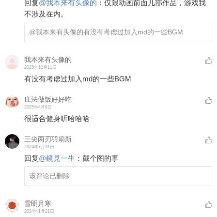
回复
@
我本来有头像的
：
仅限动画前面几部作品，游戏我
不涉及在内。
@我本来有头像的
有没有考虑过加入md的一些BGM
我本来有头像的
2025年10月11日
有没有考虑过加入md的一些BGM
庄法做饭好好吃
2025年4月9日
很适合健身听哈哈哈
三尖两刃羽扇新
2024年7月31日
回复
@
鏡見一生
：
截个图的事
该评论已删除
雪眀月寒
2024年1月21日