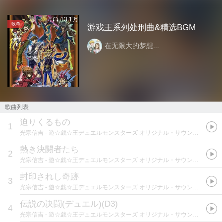
13.1万
歌单
游戏王系列处刑曲&精选BGM
在无限大的梦想...
歌曲列表
迫りくるもの
1
光宗信吉
- 遊☆戯☆王デュエルモンスターズ オリジナル・サウンドトラック 決闘I
熱き決闘者たち
2
光宗信吉
- 遊☆戯☆王デュエルモンスターズ オリジナル・サウンドトラック 決闘I
封印されし奇跡
3
光宗信吉
- 遊☆戯☆王デュエルモンスターズ オリジナル・サウンドトラック 決闘I
伝説の决闘(デュエル)(D3)
4
光宗信吉
- 遊☆戯☆王デュエルモンスターズ オリジナル・サウンドトラック 決闘II