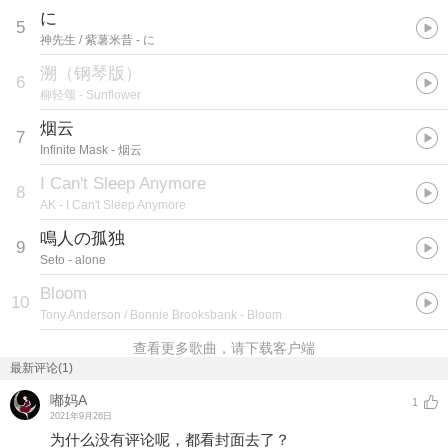
に
5
神先生 / 紫薯米昔
- に
溯（钢琴版）
6
柳轻颂
- Sunflower
烟云
7
Infinite Mask
- 烟云
I Can't Sleep Anymore
8
AK
- I Can't Sleep Anymore
鳴人の孤独
9
Seto
- alone
Bloom
10
Tony Anderson / Bonnie Brooksbank
- Bloom
查看更多歌曲，请下载客户端
最新评论(1)
嘟妈A
1
2021年9月26日
为什么没有评论呢，都看封面去了？