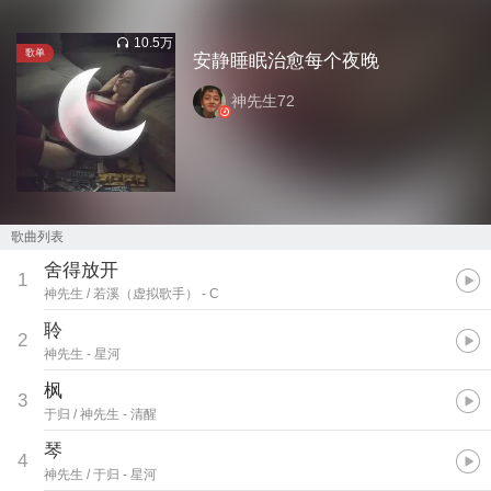
10.5万
歌单
安静睡眠治愈每个夜晚
神先生72
歌曲列表
舍得放开
1
神先生 / 若溪（虚拟歌手）
- C
聆
2
神先生
- 星河
枫
3
于归 / 神先生
- 清醒
琴
4
神先生 / 于归
- 星河