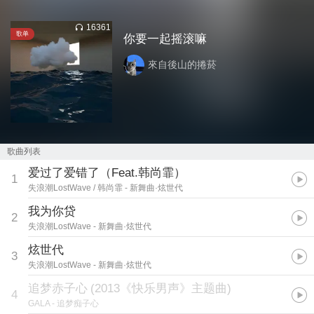
16361
歌单
你要一起摇滚嘛
來自後山的捲菸
歌曲列表
爱过了爱错了（Feat.韩尚霏）
1
失浪潮LostWave / 韩尚霏
- 新舞曲·炫世代
我为你贷
2
失浪潮LostWave
- 新舞曲·炫世代
炫世代
3
失浪潮LostWave
- 新舞曲·炫世代
追梦赤子心
(
2013《快乐男声》主题曲
)
4
GALA
- 追梦痴子心