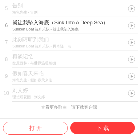
告别
5
海龟先生
- 告别
就让我坠入海底（Sink Into A Deep Sea）
6
Sunken Boat 沉舟乐队
- 就让我坠入海底
此刻请听到我们
7
Sunken Boat 沉舟乐队
- 再奇怪一点
再谈记忆
8
盘尼西林
- 与世界温暖相拥
假如春天来临
9
海龟先生
- 假如春天来临
刘文婷
10
理想后花园
- 刘文婷
查看更多歌曲，请下载客户端
打 开
下 载