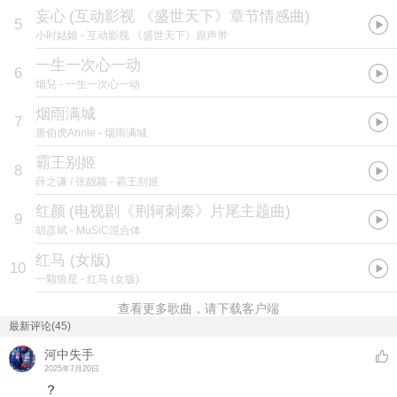
妄心
(
互动影视 《盛世天下》章节情感曲
)
5
小时姑娘
- 互动影视 《盛世天下》原声带
一生一次心一动
6
烟兒
- 一生一次心一动
烟雨满城
7
唐伯虎Annie
- 烟雨满城
霸王别姬
8
薛之谦 / 张靓颖
- 霸王别姬
红颜
(
电视剧《荆轲刺秦》片尾主题曲
)
9
胡彦斌
- MuSiC混合体
红马 (女版)
10
一颗狼星
- 红马 (女版)
查看更多歌曲，请下载客户端
最新评论(45)
河中失手
2025年7月20日
？