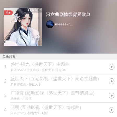
49793
歌单
深宫曲剧情线背景歌单
meeee-7...
歌曲列表
盛世-橙光《盛世天下》主题曲
1
梦璟SAYA / 橙光音乐
- 盛世天下·橙光OST
盛世天下
(
互动影视《盛世天下》同名主题曲
)
2
希林娜依高
- 盛世天下
广陵渡
(
互动影视《盛世天下》章节情感曲
)
3
杨梓鑫
- 广陵渡
明明
(
互动影视《盛世天下》情感曲
)
4
阿YueYue / 小时姑娘
- 明明