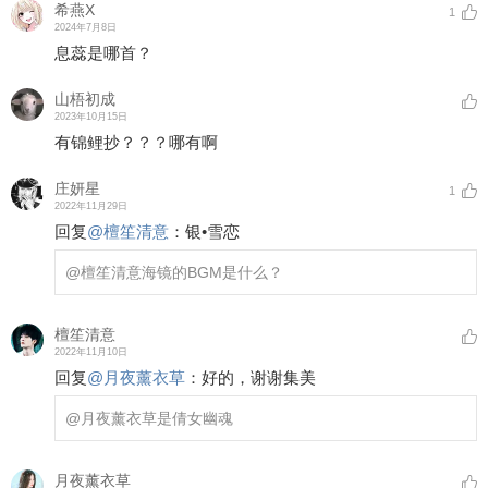
希燕X
1
2024年7月8日
息蕊是哪首？
山梧初成
2023年10月15日
有锦鲤抄？？？哪有啊
庄妍星
1
2022年11月29日
回复
@
檀笙清意
：
银•雪恋
@檀笙清意
海镜的BGM是什么？
檀笙清意
2022年11月10日
回复
@
月夜薰衣草
：
好的，谢谢集美
@月夜薰衣草
是倩女幽魂
月夜薰衣草