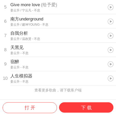
Give more love
(
给予爱
)
5
姜云升 / 宁云凡
- 不息
南方underground
6
姜云升 / 建坤YOUNG
- 不息
自我分析
7
姜云升 / 温政贤
- 不息
天黑见
8
姜云升
- 不息
宿醉
9
姜云升
- 不息
人生模拟器
10
姜云升
- 不息
查看更多歌曲，请下载客户端
打 开
下 载