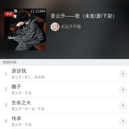
21994
歌单
姜云升——歌（未发/废/下架）
大沅子不圆
歌曲列表
原谅我
1
姜云升 / 有三
- 原谅我
圈子
2
姜云升
- 不息
生命之火
3
姜云升 / 洪一诺
- 不息
传承
4
姜云升
- 不息