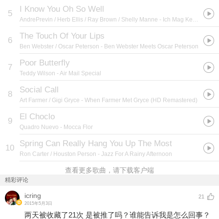
I Know You Oh So Well
5
AndrePrevin / Herb Ellis / Ray Brown / Shelly Manne
- Ich Mag Keinen Jazz, Aber Das Gefдllt Mir Vol. 3
The Touch Of Your Lips
6
Ben Webster / Oscar Peterson
- Ben Webster Meets Oscar Peterson
Poor Butterfly
7
Teddy Wilson
- Air Mail Special
Social Call
8
Art Farmer / Gigi Gryce
- When Farmer Met Gryce (HD Remastered)
El Choclo
9
Quadro Nuevo
- Mocca Flor
Spring Can Really Hang You Up The Most
10
Ron Carter / Houston Person
- Jazz For A Rainy Afternoon
查看更多歌曲，请下载客户端
精彩评论
icring
21
2015年5月3日
两天被收藏了21次 是被推了吗？谁能告诉我是怎么回事？