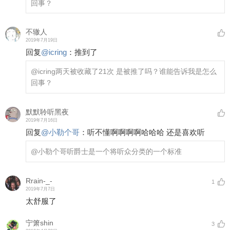
回事？
不辙人
2019年7月19日
回复
@
icring
：
推到了
@icring
两天被收藏了21次 是被推了吗？谁能告诉我是怎么
回事？
默默聆听黑夜
2019年7月16日
回复
@
小勒个哥
：
听不懂啊啊啊啊哈哈哈 还是喜欢听
@小勒个哥
听爵士是一个将听众分类的一个标准
Rrain-_-
1
2019年7月7日
太舒服了
宁箫shin
3