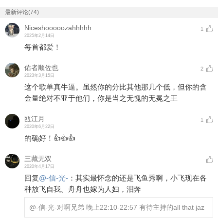
最新评论(74)
Niceshooooozahhhhh
1
2025年2月14日
每首都爱！
佑者顺佐也
2
2023年3月15日
这个歌单真牛逼。虽然你的分比其他那几个低，但你的含
金量绝对不亚于他们，你是当之无愧的无冕之王
瓯江月
1
2020年6月22日
的确好！👍👍👍
三藏无双
2020年4月17日
回复
@
-信-光-
：
其实最怀念的还是飞鱼秀啊，小飞现在各
种放飞自我。舟舟也嫁为人妇，泪奔
@-信-光-
对啊兄弟 晚上22:10-22:57 有待主持的all that jaz