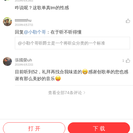
2019年4月28日
咋说呢？这歌单真tm的性感
tttttttttthu
2019年4月27日
回复
@
小勒个哥
：
在于听不听得懂
@小勒个哥
听爵士是一个将听众分类的一个标准
張國榮uh
1
2019年4月22日
目前听到52，礼拜再找合我味道的
感谢创歌单的您也感
谢有那么美妙的音乐
查看全部
74
条评论
打 开
下 载