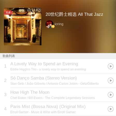
74.8万
歌单
20世纪爵士精选 All That Jazz
icring
歌曲列表
A Lovely Way to Spend an Evening
1
Eddie Higgins Trio
- a lovely way to spend an evening
Só Danço Samba (Stereo Version)
2
Stan Getz / João Gilberto / Antonio Carlos Jobim
- Getz/Gilberto
How High The Moon
3
Chet Baker / Bill Evans
- The Complete Legendary Sessions
Paris Mist (Bossa Nova) (Original Mix)
4
Erroll Garner
- Music & Wine with Erroll Garner