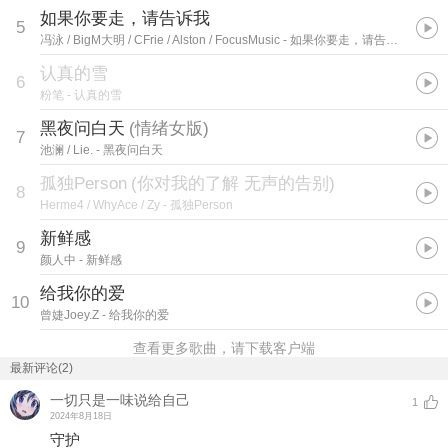
如果你要走，请告诉我
5
冯泳 / BigM大明 / CFrie / Alston / FocusMusic
- 如果你要走，请告诉我
认真的雪
6
粉笔
- 认真的雪
黑夜问白天
(
情绪女版
)
7
池澜 / Lie.
- 黑夜问白天
孤独Person
(
你对我的了解 无声的告别
)
8
Herme4 / WhyAce / Zy
- 孤独Person
新鲜感
9
颜人中
- 新鲜感
给我你的爱
10
曾婕Joey.Z
- 给我你的爱
查看更多歌曲，请下载客户端
最新评论(2)
一切只是一味说给自己
1
2024年8月18日
守护