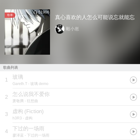
51906
歌单
真心喜欢的人怎么可能说忘就能忘
毅小崽
歌曲列表
玻璃
1
Gareth.T
- 玻璃 demo
怎么说我不爱你
2
萧敬腾
- 狂想曲
虚构
(
Fiction
)
3
h3R3
- 虚构
下过的一场雨
4
廖泽蓝
- 下过的一场雨