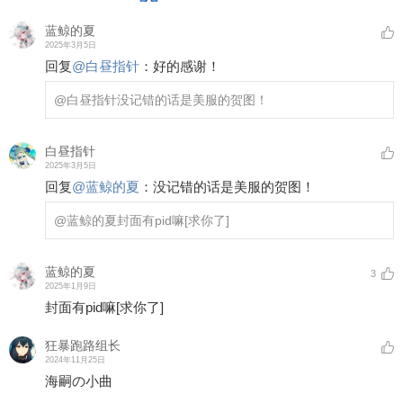
蓝鲸的夏
2025年3月5日
回复
@
白昼指针
：
好的感谢！
@白昼指针
没记错的话是美服的贺图！
白昼指针
2025年3月5日
回复
@
蓝鲸的夏
：
没记错的话是美服的贺图！
@蓝鲸的夏
封面有pid嘛
[求你了]
蓝鲸的夏
3
2025年1月9日
封面有pid嘛
[求你了]
狂暴跑路组长
2024年11月25日
海嗣の小曲