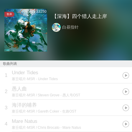
33250
歌单
【深海】四个猎人走上岸
白昼指针
歌曲列表
Under Tides
1
塞壬唱片-MSR
- Under Tides
愚人曲
2
塞壬唱片-MSR / Steven Grove
- 愚人号OST
海洋的哺养
3
塞壬唱片-MSR / Gareth Coker
- 生路OST
Mare Natus
4
塞壬唱片-MSR / Chris Brocato
- Mare Natus