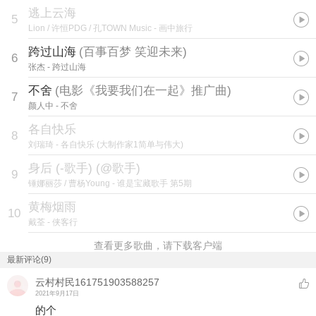
逃上云海
5
Lion / 许恒PDG / 孔TOWN Music
- 画中旅行
跨过山海
(
百事百梦 笑迎未来
)
6
张杰
- 跨过山海
不舍
(
电影《我要我们在一起》推广曲
)
7
颜人中
- 不舍
各自快乐
8
刘瑞琦
- 各自快乐 (大制作家1简单与伟大)
身后 (-歌手) (@歌手)
9
锤娜丽莎 / 曹杨Young
- 谁是宝藏歌手 第5期
黄梅烟雨
10
戴荃
- 侠客行
查看更多歌曲，请下载客户端
最新评论(9)
云村村民161751903588257
2021年9月17日
的个