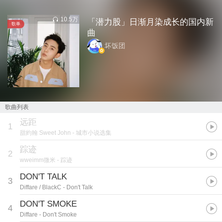
10.5万
「潜力股」日渐月染成长的国内新
歌单
曲
坏饭团
歌曲列表
远距
1
甜約翰 Sweet John
- 城市小说选集
踪迹
2
wweimm微米
- 踪迹
DON'T TALK
3
Diffare / BlackC
- Don't Talk
DON'T SMOKE
4
Diffare
- Don't Smoke