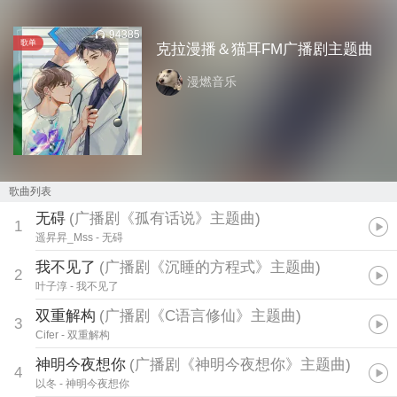
94385
歌单
克拉漫播＆猫耳FM广播剧主题曲
漫燃音乐
歌曲列表
无碍
(
广播剧《孤有话说》主题曲
)
1
遥昇昇_Mss
- 无碍
我不见了
(
广播剧《沉睡的方程式》主题曲
)
2
叶子淳
- 我不见了
双重解构
(
广播剧《C语言修仙》主题曲
)
3
Cifer
- 双重解构
神明今夜想你
(
广播剧《神明今夜想你》主题曲
)
4
以冬
- 神明今夜想你