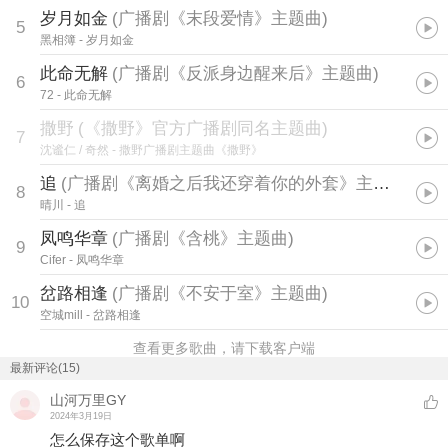
岁月如金
(
广播剧《末段爱情》主题曲
)
5
黑相簿
- 岁月如金
此命无解
(
广播剧《反派身边醒来后》主题曲
)
6
72
- 此命无解
撒野
(
《撒野》官方广播剧同名主题曲
)
7
沈谧仁 / 奇然
- 撒野广播剧主题曲《撒野》
追
(
广播剧《离婚之后我还穿着你的外套》主题曲
)
8
晴川
- 追
凤鸣华章
(
广播剧《含桃》主题曲
)
9
Cifer
- 凤鸣华章
岔路相逢
(
广播剧《不安于室》主题曲
)
10
空城mill
- 岔路相逢
查看更多歌曲，请下载客户端
最新评论(15)
山河万里GY
2024年3月19日
怎么保存这个歌单啊