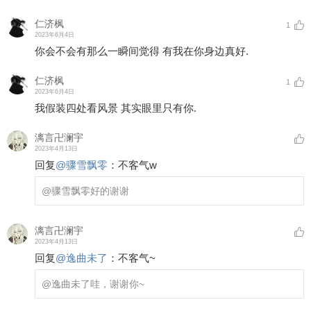
仁济枫
1
2023年6月4日
你会不会有那么一瞬间觉得 有我在你身边真好.
仁济枫
1
2023年6月4日
我假装四处看风景 其实眼里只有你.
漓言卍澜宇
2023年4月13日
回复
@
骤雪飘零
：
不客气w
@骤雪飘零
好的谢谢
漓言卍澜宇
2023年4月13日
回复
@
逸曲未了
：
不客气~
@逸曲未了
哇，谢谢你~