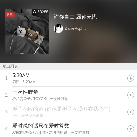
63288
歌单
许你自由 愿你无忧
ZaneAq0...
歌曲列表
5:20AM
1
刀酱
- 5:20AM
一次性胶卷
2
极品贵公子 / TOYOKI
- 一次性胶卷
栀子花般的她
(
你像是栀子花盛开在我心中
)
3
Zzh
- 栀子花般的她
爱时说的话只在爱时算数
4
Arboi氩男孩 / 万乐体
- 爱时说的话只在爱时算数