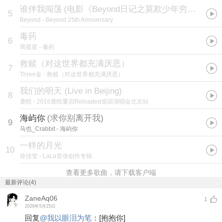
谁伴我闯荡
(
电影《Beyond日记之莫欺少年穷》插曲
)
5
Beyond
- Beyond 25th Anniversary
毒药
6
周星星
- 毒药
救赎（对这世界都充满厌恶）
7
Three金
- 救赎（对这世界都充满厌恶）
我们的明天 (Live in Beijing)
8
鹿晗
- 2016鹿晗重启Reloaded巡回演唱会北京站
海屿你
(
求你别离开我
)
9
马也_Crabbit
- 海屿你
一样的月光
10
徐佳莹
- LaLa首张创作专辑
查看更多歌曲，请下载客户端
最新评论(4)
ZaneAq06
1
2026年5月25日
回复
@
我以眼泪为笔
：
[抱抱你]