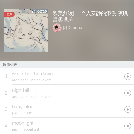
33258
欧美舒缓| 一个人安静的浪漫 夜晚
歌单
温柔哄睡
阿Duuuuu...
歌曲列表
waltz for the dawn
1
aren park
- for the lovers
nightfall
2
aren park
- for the lovers
baby blue
3
jiwoo
- baby blue
moonlight
4
mich
- moonlight