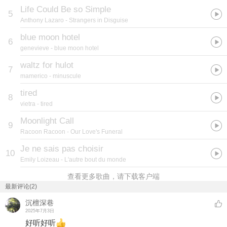
Life Could Be so Simple
5
Anthony Lazaro
- Strangers in Disguise
blue moon hotel
6
genevieve
- blue moon hotel
waltz for hulot
7
mamerico
- minuscule
tired
8
vietra
- tired
Moonlight Call
9
Racoon Racoon
- Our Love's Funeral
Je ne sais pas choisir
10
Emily Loizeau
- L'autre bout du monde
查看更多歌曲，请下载客户端
最新评论(2)
沉檀深巷
2025年7月3日
好听好听