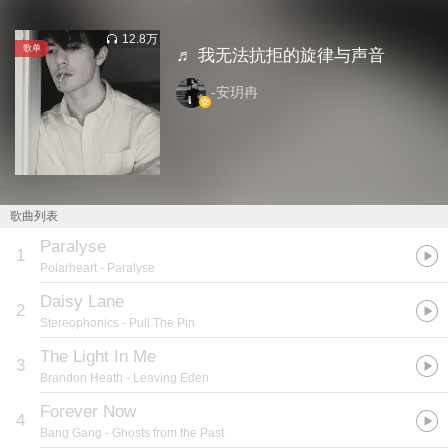
12.8万
歌单
♬ 我无法抗拒的旋律与声音
-安玥冉
歌曲列表
Paralyse
1
Polarheart
- Paralyse
Daisy Lane
2
Stereophonics
- Pull The Pin
The Light In Me
3
Brandon Heath
- Leaving Eden
Forever Now
4
Bang Gang
- Ghosts from the Past