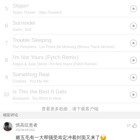
Slippin'
5
Taylor Thrash
- Step Forward
Surrender
6
Darin
- Exit
Trouble Sleeping
7
The Perishers
- Let There Be Morning (Bonus Track Version)
I'm Not Yours (Fytch Remix)
8
Angus & Julia Stone
- I'm Not Yours (Fytch Remix)
Something Real
9
Civalias
- You.Me.We
Is This the Best It Gets
10
Budapest
- Too Blind to Hear
查看更多歌曲，请下载客户端
精彩评论
惧高症患者
17
2015年4月16日
赌五毛有一大帮骚受肯定冲着封面又来了