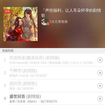
375.7万
「声控福利」让人耳朵怀孕的剧情
歌单
歌
2次元墩墩酱
歌曲列表
同道殊途(魔道祖师)
(
剧情版
)
1
HITA / Assen捷 / Aki阿杰 / W.K. / 图特哈蒙 / 吾恩 / 人衣大人 / 佑可猫 / 泠鸢yousa / 三无Marblue / 裂天 / 特曼 / 括号君
千樽雪
(
剧情版
)
2
蔡翊昇 / 许多葵
- 热门华语207
眉间雪
(
剧情歌
)
3
晴愔
- 热门华语244
盛世回首
(
剧情版
)
4
慕寒 / 马里奥（Mario）
- 热门华语274