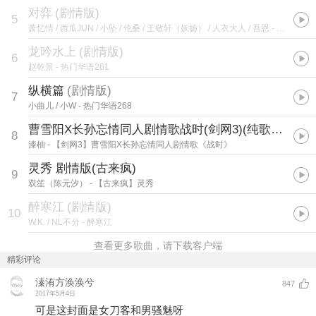
对弈
(
剧情版
)
5
萧忆情 / 西瓜JUN / 小坠 / 伦桑 / 王敬轩（妖扬） / 人衣大人 / 吾恩
- 万象凡音 2013-2018
龙吟水上
(
剧情版
)
6
赵乾景
- 热门华语261
纵横篇
(
剧情版
)
7
小曲儿 / 小W
- 热门华语268
曹雪阳X长孙忘情同人剧情歌战时(剑网3)(纯歌版)
8
漆柚
- 【剑网3】曹雪阳X长孙忘情同人剧情歌《战时》
灵秀 剧情版(古来疯)
9
双笙（陈元汐）
- 【古来疯】灵秀
醉寒江
(
剧情版
)
10
W.K. / NL不分
- 醉寒江
查看更多歌曲，请下载客户端
精彩评论
溱洧方涣涣兮
847
2017年5月4日
可是这封面是女刀客和男骚魅呀