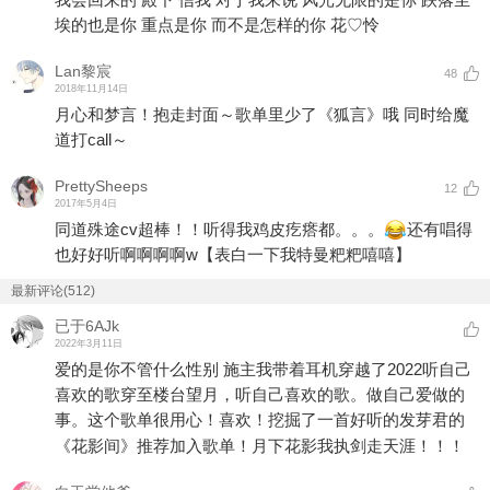
埃的也是你 重点是你 而不是怎样的你 花♡怜
Lan黎宸
48
2018年11月14日
月心和梦言！抱走封面～歌单里少了《狐言》哦 同时给魔
道打call～
PrettySheeps
12
2017年5月4日
同道殊途cv超棒！！听得我鸡皮疙瘩都。。。
还有唱得
也好好听啊啊啊啊w【表白一下我特曼粑粑嘻嘻】
最新评论(512)
已于6AJk
2022年3月11日
爱的是你不管什么性别 施主我带着耳机穿越了2022听自己
喜欢的歌穿至楼台望月，听自己喜欢的歌。做自己爱做的
事。这个歌单很用心！喜欢！挖掘了一首好听的发芽君的
《花影间》推荐加入歌单！月下花影我执剑走天涯！！！