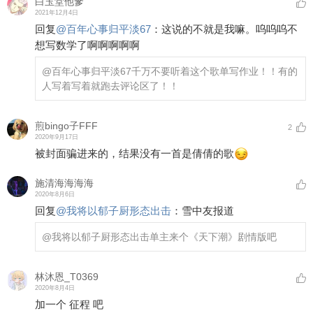
白玉堂他爹
2021年12月4日
回复
@
百年心事归平淡67
：
这说的不就是我嘛。呜呜呜不
想写数学了啊啊啊啊啊
@百年心事归平淡67
千万不要听着这个歌单写作业！！有的
人写着写着就跑去评论区了！！
煎bingo子FFF
2
2020年9月17日
被封面骗进来的，结果没有一首是倩倩的歌
施清海海海海
2020年8月6日
回复
@
我将以郁子厨形态出击
：
雪中友报道
@我将以郁子厨形态出击
单主来个《天下潮》剧情版吧
林沐恩_T0369
2020年8月4日
加一个 征程 吧