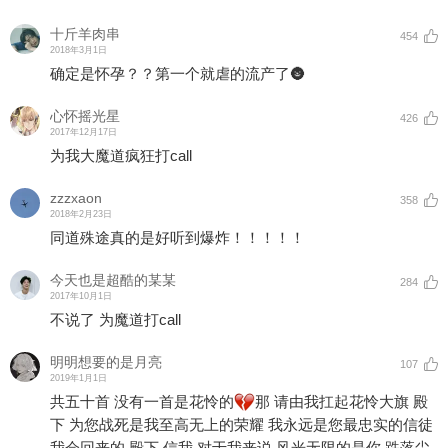
十斤羊肉串
454
2018年3月1日
确定是怀孕？？第一个就虐的流产了🌚
心怀摇光星
426
2017年12月17日
为我大魔道疯狂打call
zzzxaon
358
2018年2月23日
同道殊途真的是好听到爆炸！！！！！
今天也是超酷的某某
284
2017年10月1日
不说了 为魔道打call
明明想要的是月亮
107
2019年1月1日
共五十首 没有一首是花怜的
那 请由我扛起花怜大旗 殿
下 为您战死是我至高无上的荣耀 我永远是您最忠实的信徒
我会回来的 殿下 信我 对于我来说 风光无限的是你 跌落尘