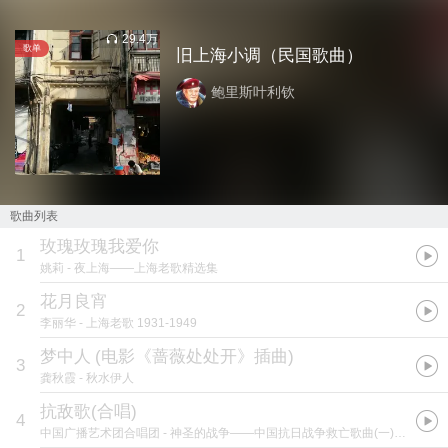
29.4万
歌单
旧上海小调（民国歌曲）
鲍里斯叶利钦
歌曲列表
玫瑰玫瑰我爱你
1
姚莉
- 夜上海——上海老歌精选集
花月良宵
2
李丽华
- 上海老歌 1931-1949
梦中人
(
电影《蔷薇处处开》插曲
)
3
龚秋霞
- 秋水伊人
抗敌歌(合唱)
4
中国广播艺术团合唱团
- 神圣的战争——中国抗日战争救亡歌曲(一)歌八百壮士