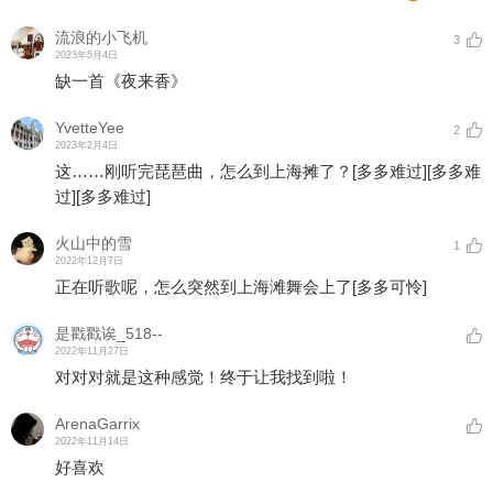
流浪的小飞机
3
2023年5月4日
缺一首《夜来香》
YvetteYee
2
2023年2月4日
这……刚听完琵琶曲，怎么到上海摊了？
[多多难过]
[多多难
过]
[多多难过]
火山中的雪
1
2022年12月7日
正在听歌呢，怎么突然到上海滩舞会上了
[多多可怜]
是戳戳诶_518--
2022年11月27日
对对对就是这种感觉！终于让我找到啦！
ArenaGarrix
2022年11月14日
好喜欢