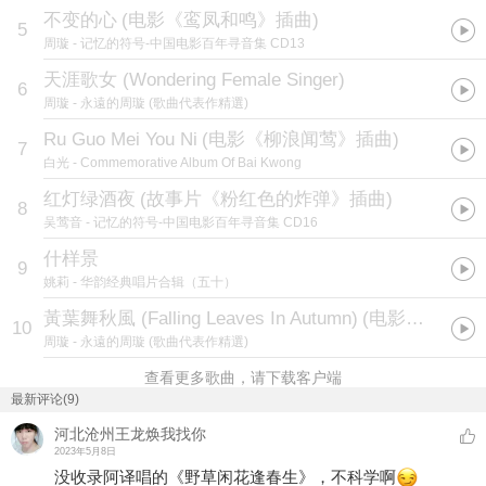
不变的心
(
电影《鸾凤和鸣》插曲
)
5
周璇
- 记忆的符号-中国电影百年寻音集 CD13
天涯歌女 (Wondering Female Singer)
6
周璇
- 永遠的周璇 (歌曲代表作精選)
Ru Guo Mei You Ni
(
电影《柳浪闻莺》插曲
)
7
白光
- Commemorative Album Of Bai Kwong
红灯绿酒夜
(
故事片《粉红色的炸弹》插曲
)
8
吴莺音
- 记忆的符号-中国电影百年寻音集 CD16
什样景
9
姚莉
- 华韵经典唱片合辑（五十）
黃葉舞秋風 (Falling Leaves In Autumn)
(
电影《燕燕于飞》插曲
10
周璇
- 永遠的周璇 (歌曲代表作精選)
查看更多歌曲，请下载客户端
最新评论(9)
河北沧州王龙焕我找你
2023年5月8日
没收录阿译唱的《野草闲花逢春生》，不科学啊