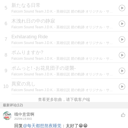
新たなる日常
5
Falcom Sound Team J.D.K.
- 英雄伝説 碧の軌跡 オリジナル・サウンドトラック
木洩れ日の中の静寂
6
Falcom Sound Team J.D.K.
- 英雄伝説 碧の軌跡 オリジナル・サウンドトラック
Exhilarating Ride
7
Falcom Sound Team J.D.K.
- 英雄伝説 碧の軌跡 オリジナル・サウンドトラック
ポムりますか?
8
Falcom Sound Team J.D.K.
- 英雄伝説 碧の軌跡 オリジナル・サウンドトラック
ポムっと! -お花見団子の逆襲-
9
Falcom Sound Team J.D.K.
- 英雄伝説 碧の軌跡 オリジナル・サウンドトラック
異変の兆し
10
Falcom Sound Team J.D.K.
- 英雄伝説 碧の軌跡 オリジナル・サウンドトラック
查看更多歌曲，请下载客户端
最新评论(12)
哦中意雷啊
2025年1月30日
回复
@
每天都想熬夜睡觉
：
太好了😁😁