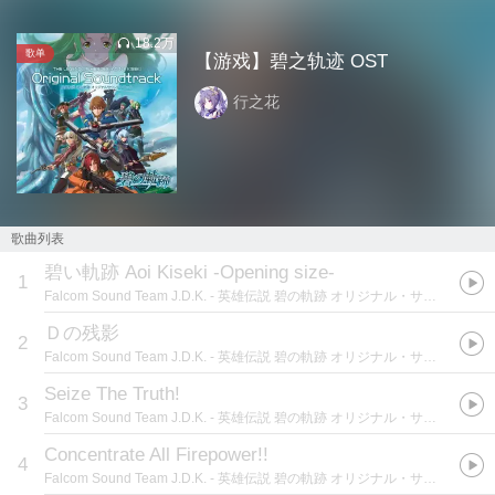
18.2万
歌单
【游戏】碧之轨迹 OST
行之花
歌曲列表
碧い軌跡 Aoi Kiseki -Opening size-
1
Falcom Sound Team J.D.K.
- 英雄伝説 碧の軌跡 オリジナル・サウンドトラック
Ｄの残影
2
Falcom Sound Team J.D.K.
- 英雄伝説 碧の軌跡 オリジナル・サウンドトラック
Seize The Truth!
3
Falcom Sound Team J.D.K.
- 英雄伝説 碧の軌跡 オリジナル・サウンドトラック
Concentrate All Firepower!!
4
Falcom Sound Team J.D.K.
- 英雄伝説 碧の軌跡 オリジナル・サウンドトラック