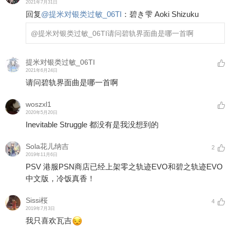
2021年7月31日
回复
@
提米对银类过敏_06TI
：
碧き雫 Aoki Shizuku
@提米对银类过敏_06TI
请问碧轨界面曲是哪一首啊
提米对银类过敏_06TI
2021年6月24日
请问碧轨界面曲是哪一首啊
woszxl1
2020年5月20日
Inevitable Struggle 都没有是我没想到的
Sola花儿纳吉
2
2019年11月6日
PSV 港服PSN商店已经上架零之轨迹EVO和碧之轨迹EVO
中文版，冷饭真香！
Sissi桜
4
2019年7月3日
我只喜欢瓦吉