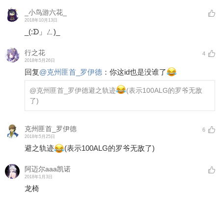
_小鸟游六花_
2018年10月13日
_(:ᗤ」ㄥ)_
行之花
4
2018年5月26日
回复
@
克州匪首_罗伊德
：
你这id也是没谁了
@克州匪首_罗伊德
避之轨迹
(表示100ALG的罗爷无敌
了)
克州匪首_罗伊德
6
2018年5月25日
避之轨迹
(表示100ALG的罗爷无敌了)
阿迈尔aaa凯诺
2018年1月3日
龙椅