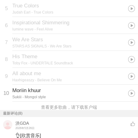
True Colors
5
Judah Earl
- True Colors
Inspirational Shimmering
6
lumine wave
- Feel Alive
We Are Stars
7
STARS AS SIGNALS
- We Are Stars
His Theme
8
Toby Fox
- UNDERTALE Soundtrack
All about me
9
Haxhigeaszy
- Believe On Me
Moriin khuur
10
Sukiii
- Mongol style
查看更多歌曲，请下载客户端
最新评论(8)
洪GDA
2026年5月26日
👌
[欣赏音乐]