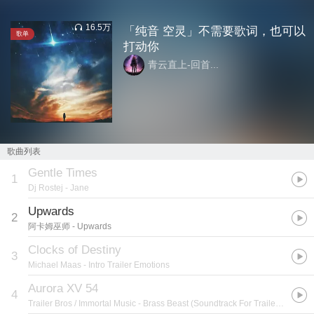
16.5万
「纯音 空灵」不需要歌词，也可以
歌单
打动你
青云直上-回首...
歌曲列表
Gentle Times
1
Dj Rostej
- Jane
Upwards
2
阿卡姆巫师
- Upwards
Clocks of Destiny
3
Michael Maas
- Intro Trailer Emotions
Aurora XV 54
4
Trailer Bros / Immortal Music
- Brass Beast (Soundtrack For Trailers)