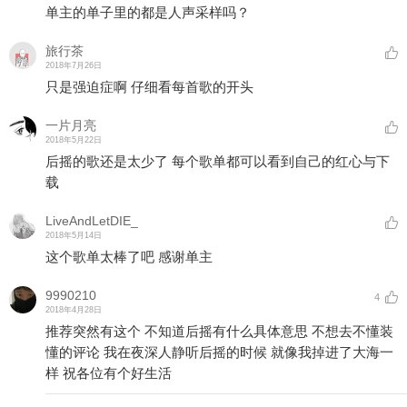
单主的单子里的都是人声采样吗？
旅行茶
2018年7月26日
只是强迫症啊 仔细看每首歌的开头
一片月亮
2018年5月22日
后摇的歌还是太少了 每个歌单都可以看到自己的红心与下
载
LiveAndLetDIE_
2018年5月14日
这个歌单太棒了吧 感谢单主
9990210
4
2018年4月28日
推荐突然有这个 不知道后摇有什么具体意思 不想去不懂装
懂的评论 我在夜深人静听后摇的时候 就像我掉进了大海一
样 祝各位有个好生活