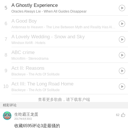
A Ghostly Experience
5
Oracles Always Lie
- When All Guides Disappear
A Good Boy
6
Antennas to Heaven
- The Line Between Myth and Reality Has Always Been In Finland
A Lovely Wedding - Snow and Sky
7
Windsor Airlift
- Hotels
ABC crime
8
Microfilm
- Stereodrama
Act II: Reasons
9
Blackeye
- The Acts Of Solitude
Act III: The Long Road Home
10
Blackeye
- The Acts Of Solitude
查看更多歌曲，请下载客户端
精彩评论
生吃霸王龙蛋
62
2017年8月30日
收藏6595评论3是最骚的