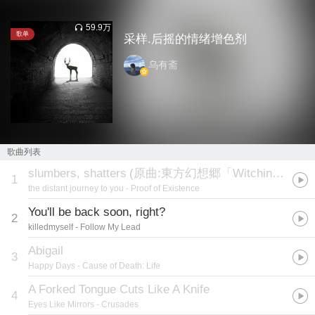
59.9万
歌单
采样.后摇的情绪增色剂
乌有斋
歌曲列表
slumbers, shatters
(
原曲:東方幻想郷「Witching Dream」
1
the distant journey to you
- Proof of Existence
You'll be back soon, right?
2
killedmyself
- Follow My Lead
Abigail
3
Happy Days
- Cause of Death: Life
A Forked Tongue Cuts Like A Knife
4
Eyes Like Mirrors
- Crusades