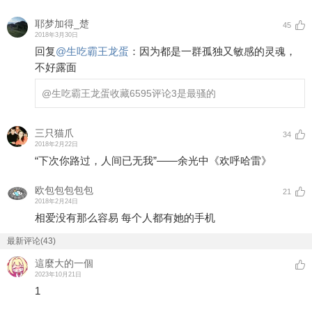
耶梦加得_楚
45
2018年3月30日
回复
@
生吃霸王龙蛋
：
因为都是一群孤独又敏感的灵魂，
不好露面
@生吃霸王龙蛋
收藏6595评论3是最骚的
三只猫爪
34
2018年2月22日
“下次你路过，人间已无我”――余光中《欢呼哈雷》
欧包包包包包
21
2018年2月24日
相爱没有那么容易 每个人都有她的手机
最新评论(43)
這麼大的一個
2023年10月21日
1