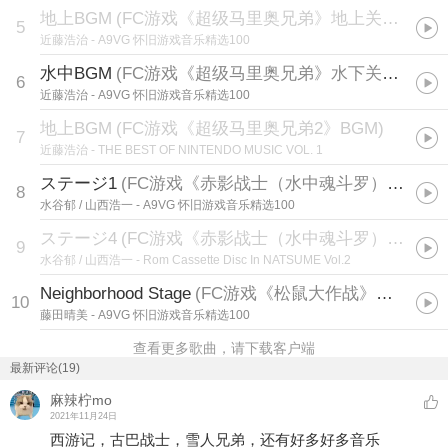
地上BGM
(
FC游戏《超级马里奥兄弟》地上关BGM
)
5
近藤浩治
- A9VG 怀旧游戏音乐精选100
水中BGM
(
FC游戏《超级马里奥兄弟》水下关BGM
)
6
近藤浩治
- A9VG 怀旧游戏音乐精选100
地上BGM
(
FC游戏《超级马里奥兄弟2》BGM
)
7
近藤浩治
- THE BEST OF NINTENDO MUSIC VOL. 1
ステージ1
(
FC游戏《赤影战士（水中魂斗罗）》第一关BGM
8
水谷郁 / 山西浩一
- A9VG 怀旧游戏音乐精选100
ステージ4
(
FC游戏《赤影战士（水中魂斗罗）》BGM
)
9
水谷郁 / 山西浩一
- Rom Cassette Disc In NATSUME Vol.2
Neighborhood Stage
(
FC游戏《松鼠大作战》第1关BGM
10
藤田晴美
- A9VG 怀旧游戏音乐精选100
查看更多歌曲，请下载客户端
最新评论(19)
麻辣柠mo
2021年11月24日
西游记，古巴战士，雪人兄弟，还有好多好多音乐