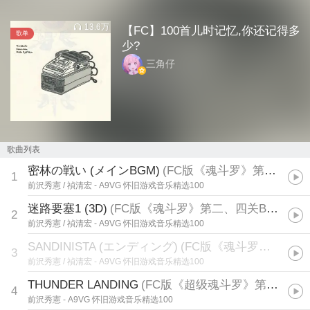
13.6万
【FC】100首儿时记忆,你还记得多
歌单
少?
三角仔
歌曲列表
密林の戦い (メインBGM)
(
FC版《魂斗罗》第一关BGM
1
前沢秀憲 / 禎清宏
- A9VG 怀旧游戏音乐精选100
迷路要塞1 (3D)
(
FC版《魂斗罗》第二、四关BGM
)
2
前沢秀憲 / 禎清宏
- A9VG 怀旧游戏音乐精选100
SANDINISTA (エンディング)
(
FC版《魂斗罗》通关BGM
3
前沢秀憲 / 禎清宏
- A9VG 怀旧游戏音乐精选100
THUNDER LANDING
(
FC版《超级魂斗罗》第一关BGM
4
前沢秀憲
- A9VG 怀旧游戏音乐精选100