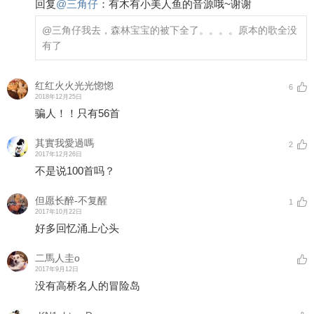
回复
@
三角仔
：
有木有小美人鱼的音源哦~谢谢
@三角仔
我去，森林宝宝的被下全了。。。。原本的歌全没
有了
红红火火光光惚惚
6
2018年12月25日
骗人！！只有56首
其實我愛過嗎
2
2017年12月26日
不是说100首吗？
但愿长醉-不复醒
1
2017年10月22日
好多回忆涌上心头
二馬人圭o
2017年9月12日
没有高桥名人的冒险岛