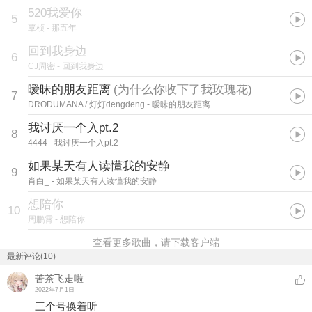
520我爱你
5
覃桢
- 那五年
回到我身边
6
CJ周密
- 回到我身边
暧昧的朋友距离
(
为什么你收下了我玫瑰花
)
7
DRODUMANA / 灯灯dengdeng
- 暧昧的朋友距离
我讨厌一个入pt.2
8
4444
- 我讨厌一个入pt.2
如果某天有人读懂我的安静
9
肖白_
- 如果某天有人读懂我的安静
想陪你
10
周鹏霄
- 想陪你
查看更多歌曲，请下载客户端
最新评论(10)
苦茶飞走啦
2022年7月1日
三个号换着听