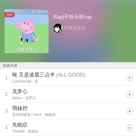
50549
歌单
Rap|不快乐听rap
巧克力豆几
歌曲列表
唉 又是凌晨三点半
(
ALL GOOD
)
1
LuluSweety
- 安
克罗心
2
Skiluv
- 克罗心
萌妹控
3
悲伤情绪海 / 4444
- 萌妹控
失眠症
4
Thief69
- 失眠症