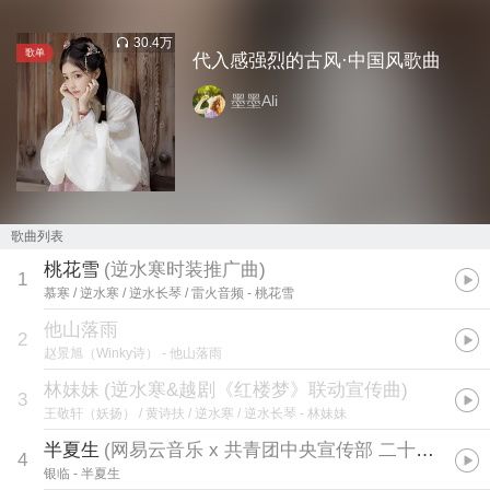
30.4万
歌单
代入感强烈的古风·中国风歌曲
墨墨Ali
歌曲列表
桃花雪
(
逆水寒时装推广曲
)
1
慕寒 / 逆水寒 / 逆水长琴 / 雷火音频
- 桃花雪
他山落雨
2
赵景旭（Winky诗）
- 他山落雨
林妹妹
(
逆水寒&越剧《红楼梦》联动宣传曲
)
3
王敬轩（妖扬） / 黄诗扶 / 逆水寒 / 逆水长琴
- 林妹妹
半夏生
(
网易云音乐 x 共青团中央宣传部 二十四节气「夏至」特别企划
4
银临
- 半夏生