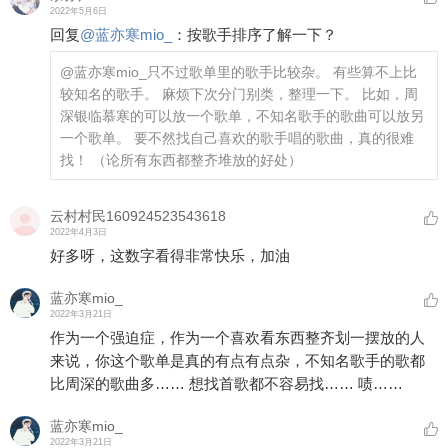
2022年5月6日
回复
@
蓝亦寒mio_
：
按歌手排序了解一下？
@蓝亦寒mio_
只不过歌单里的歌手比较杂。 有些算不上比
较知名的歌手。 麻烦下次分门别类，整理一下。 比如，周
深银临慕寒的可以放一个歌单，不知名歌手的歌曲可以放另
一个歌单。 要不然找自己喜欢的歌手唱的歌曲，真的很难
找！ （论所有东西都整齐堆放的好处）
云村村民160924523543618
2022年4月3日
好多呀，这数字看得非常快乐，加油
蓝亦寒mio_
2022年3月21日
作为一个强迫症，作为一个喜欢看东西整齐划一摆放的人
来说，你这个歌单是真的有点有点杂，不知名歌手的歌都
比周深的歌曲多…… 想找首歌都不容易找…… 啧……
蓝亦寒mio_
2022年3月21日