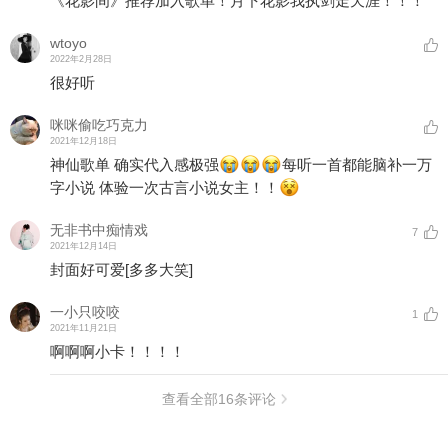
《花影间》推荐加入歌单！月下花影我执剑走天涯！！！
wtoyo
2022年2月28日
很好听
咪咪偷吃巧克力
2021年12月18日
神仙歌单 确实代入感极强
每听一首都能脑补一万
字小说 体验一次古言小说女主！！
无非书中痴情戏
7
2021年12月14日
封面好可爱
[多多大笑]
一小只咬咬
1
2021年11月21日
啊啊啊小卡！！！！
查看全部
16
条评论