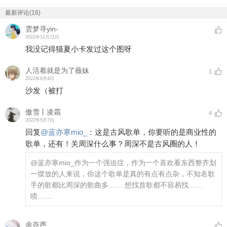
最新评论(16)
雲梦寻yin-
2022年11月21日
我没记得猫夏小卡发过这个图呀
人活着就是为了薇妹
1
2022年6月4日
沙发（被打
傲雪丨凌霜
4
2022年5月7日
回复
@
蓝亦寒mio_
：
这是古风歌单，你要听的是商业性的
歌单，还有！关周深什么事？周深不是古风圈的人！
@蓝亦寒mio_
作为一个强迫症，作为一个喜欢看东西整齐划
一摆放的人来说，你这个歌单是真的有点有点杂，不知名歌
手的歌都比周深的歌曲多…… 想找首歌都不容易找……
啧……
余亦声