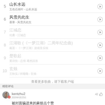
山长水远
5
五色石南叶
- 山长水远
风雪共此生
6
慕寒
- 风雪共此生
江城恋
7
伦桑
- 江城恋
江湖歌
(
《一梦江湖》二周年纪念曲
)
8
戴荃
- 《一梦江湖》游戏音乐辑
楚歌起
9
黄诗扶
- 忘情·蓦然回首
玄烛
10
王秋实 / 祥嘞嘞
- 玄烛
查看更多歌曲，请下载客户端
精彩评论
kentzhu2
42
2020年6月25日
被封面骗进来的麻烦点个赞