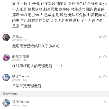
衷 闭上眼 让子弹 迎接着风 我要让 最坏的年代 最好相逢 少
年人孤勇 揣紧玫瑰 刺杀恶龙 故事终 总能荡气回肠 青春的
痒痛 谁在意 少年人 已成恶龙 说他 无法幸免被 时间捉弄 幻
想中 早已自封盖世英雄 无名无姓有神通 听了千万遍 色即
是空 干脆就
禀星云
19
2020年10月5日
无理无智已经鸽好久了(•́ω•̀ ٥)
酷炫水熊虫
14
2020年5月14日
在线蹲柯柯儿的无理无智！！！
绫沫Yokina
13
2020年8月30日
日常催更无理无智
最新评论(64)
绫沫Yokina
2024年1月2日