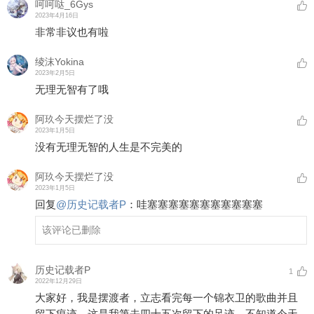
呵呵哒_6Gys
2023年4月16日
非常非议也有啦
绫沫Yokina
2023年2月5日
无理无智有了哦
阿玖今天摆烂了没
2023年1月5日
没有无理无智的人生是不完美的
阿玖今天摆烂了没
2023年1月5日
回复
@
历史记载者P
：
哇塞塞塞塞塞塞塞塞塞塞塞
该评论已删除
历史记载者P
1
2022年12月29日
大家好，我是摆渡者，立志看完每一个锦衣卫的歌曲并且
留下痕迹。这是我第去四十五次留下的足迹，不知道今天