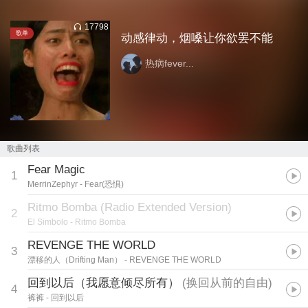
17798
歌单
动感律动，烟嗓让你欲罢不能
热病fever...
歌曲列表
Fear Magic
1
MerrinZephyr
- Fear(恐惧)
Ritmo Bomba (Radio Extended Version)
2
El Simbolo
- Ritmo Bomba
REVENGE THE WORLD
3
漂移的人（Drifting Man）
- REVENGE THE WORLD
回到以后（我愿意倾尽所有）
(
换回从前的自由
)
4
裤裤
- 回到以后