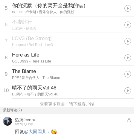
你的沉默（你的离开全是我的错）
5
xxLucas卢卡斯 / 音乐合伙人
- 你的沉默
不虚此行
6
江皓南
- 褪黑素
LOV3 (Be Strong)
7
Hoaprox / Bel Red
- Lov3
Here as Life
8
GOLD999
- Here as Life
The Blame
9
PPF / 音乐合伙人
- The Blame
晴不了的雨天Vol.46
10
DJ阿布
- 晴不了的雨天Vol.46
查看更多歌曲，请下载客户端
最新评论(2)
热病feveru
2017年8月25日
回复
@
大囡囡儿
：