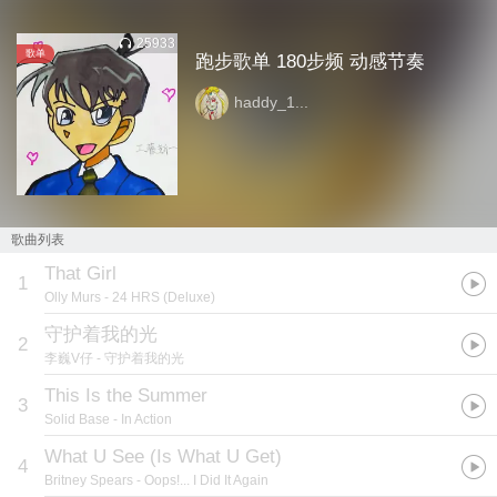
25933
歌单
跑步歌单 180步频 动感节奏
haddy_1...
歌曲列表
That Girl
1
Olly Murs
- 24 HRS (Deluxe)
守护着我的光
2
李巍V仔
- 守护着我的光
This Is the Summer
3
Solid Base
- In Action
What U See (Is What U Get)
4
Britney Spears
- Oops!... I Did It Again