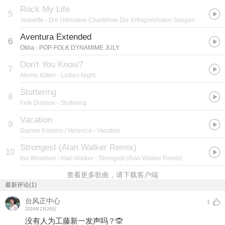
Rock My Life
5
Jeanette
- Die Ultimative Chartshow Die Erfolgreichsten Sängerinnen Des Neuen Jahrtausends
Aventura Extended
6
Otilia
- POP-FOLK DYNAMIME JULY
Don't You Know?
7
Atomic Kitten
- Ladies Night
Stuttering
8
Fefe Dobson
- Stuttering
Vacation
9
Damon Empero / Veronica
- Vacation
Strongest (Alan Walker Remix)
10
Ina Wroldsen / Alan Walker
- Strongest (Alan Walker Remix)
查看更多歌曲，请下载客户端
最新评论(1)
台风正中心
1
2024年2月26日
没有人为工藤新一发声吗？🙊