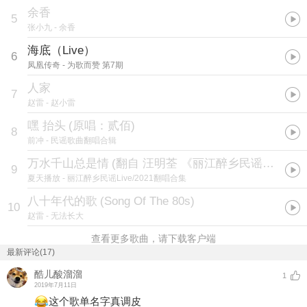
余香
5
张小九
- 余香
海底（Live）
6
凤凰传奇
- 为歌而赞 第7期
人家
7
赵雷
- 赵小雷
嘿 抬头
(
原唱：贰佰
)
8
前冲
- 民谣歌曲翻唱合辑
万水千山总是情
(
翻自 汪明荃 《丽江醉乡民谣Live2021
9
夏天播放
- 丽江醉乡民谣Live/2021翻唱合集
八十年代的歌
(
Song Of The 80s
)
10
赵雷
- 无法长大
查看更多歌曲，请下载客户端
最新评论(17)
酷儿酸溜溜
1
2019年7月11日
这个歌单名字真调皮