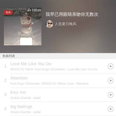
23619
歌单
我早已用眼睛亲吻你无数次
人造夏日晚风
歌曲列表
Love Me Like You Do
1
MADILYN / MAX / Kurt Hugo Schneider
- Love Me Like You Do
Attention
2
Kurt Hugo Schneider / MADILYN / Mario Jose
- Attention
kiss me
3
Ariana Grande
- petal
big feelings
4
Ariana Grande
- petal