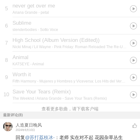
never get over me
5
Ariana Grande
- petal
Sublime
6
slenderbodies
- Sotto Voce
High School (Album Version (Edited))
7
Nicki Minaj / Lil Wayne
- Pink Friday: Roman Reloaded The Re-Up (Edited Booklet Version)
Animal
8
KATSEYE
- Animal
Worth it
9
Fifth Harmony
- Mujeres y Hombres y Viceversa: Los Hits del Verano 2015
Save Your Tears (Remix)
10
The Weeknd / Ariana Grande
- Save Your Tears (Remix)
查看更多歌曲，请下载客户端
最新评论(8)
人造夏日晚风
2024年6月10日
回复
@
苏打荔枝冰-
：
老师 实在对不起 花园杂草丛生