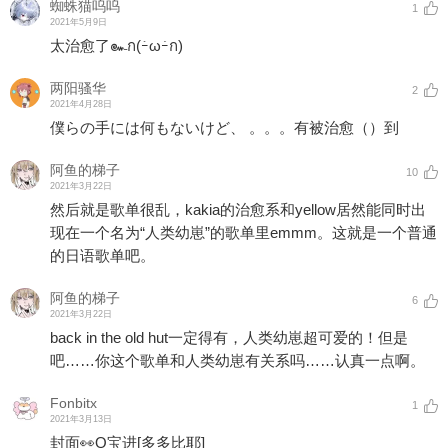
蜘蛛猫呜呜
1
2021年5月9日
太治愈了๛ก(ｰ̀ωｰ́ก)
两阳骚华
2
2021年4月28日
僕らの手には何もないけど、 。。。有被治愈（）到
阿鱼的梯子
10
2021年3月22日
然后就是歌单很乱，kakia的治愈系和yellow居然能同时出
现在一个名为“人类幼崽”的歌单里emmm。这就是一个普通
的日语歌单吧。
阿鱼的梯子
6
2021年3月22日
back in the old hut一定得有，人类幼崽超可爱的！但是
吧……你这个歌单和人类幼崽有关系吗……认真一点啊。
Fonbitx
1
2021年3月13日
封面👀Q宝进
[多多比耶]