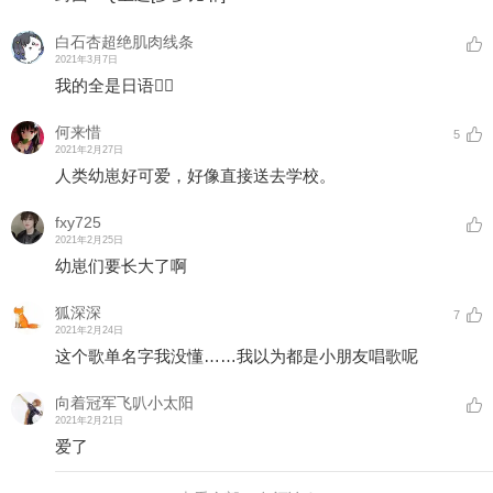
白石杏超绝肌肉线条
2021年3月7日
我的全是日语👍🏿
何来惜
5
2021年2月27日
人类幼崽好可爱，好像直接送去学校。
fxy725
2021年2月25日
幼崽们要长大了啊
狐深深
7
2021年2月24日
这个歌单名字我没懂……我以为都是小朋友唱歌呢
向着冠军飞叭小太阳
2021年2月21日
爱了