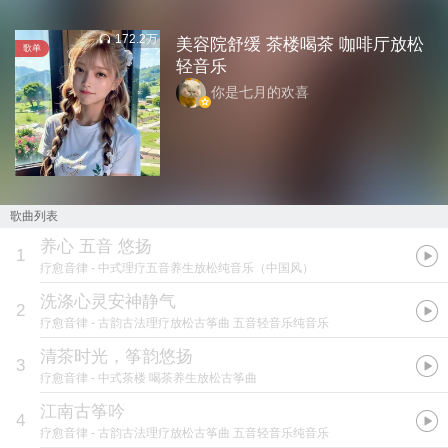
172.2万
美容院舒缓 茶楼喝茶 咖啡厅放松
歌单
轻音乐
你是七月的欢喜
歌曲列表
养心 五音 悠扬
1
疗愈音律
- 中式理疗五音养生放松纯音乐（中国风）
洗涤心灵安神静气
2
疗愈音律
- 古韵古法理疗放松古筝曲 五音轻音乐纯音乐
清茶时光，筝韵悠扬
3
疗愈音律
- 中式茶楼 喝茶养生放松古筝曲
江南古筝吟
4
疗愈音律
- 古韵古法理疗放松古筝曲 五音轻音乐纯音乐