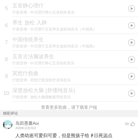
五音静心理疗
5
疗愈音律
- 中式理疗静心五音轻松音乐
养生 放松 入静
6
疗愈音律
- 中式理疗五音养生放松纯音乐（中国风）
中国传统养生
7
疗愈音律
- 中式理疗五音养生放松纯音乐（中国风）
五音古法脑波养生
8
疗愈音律
- 中式理疗静心五音轻松音乐
冥想疗愈曲
9
疗愈音律
- 冥想疗愈安静空灵纯音乐
深度放松大脑 (舒缓纯音乐)
10
疗愈音律
- 放松大脑缓解疲劳轻音乐
查看更多歌曲，请下载客户端
精彩评论
岛田墨囊Aoi
50
2020年12月21日
人类幼崽可爱归可爱，但是熊孩子给👴🏻死远点