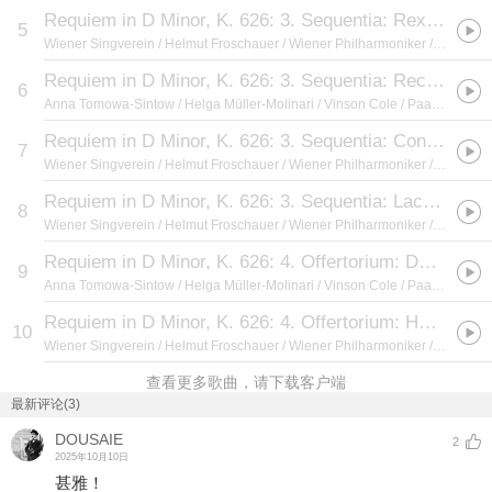
Requiem in D Minor, K. 626: 3. Sequentia: Rex Tremendae
5
Wiener Singverein / Helmut Froschauer / Wiener Philharmoniker / Herbert von Karajan
Requiem in D Minor, K. 626: 3. Sequentia: Recordare
6
Anna Tomowa-Sintow / Helga Müller-Molinari / Vinson Cole / Paata Burchuladze / Wiener Philharmoniker / Herbert von Karajan
Requiem in D Minor, K. 626: 3. Sequentia: Confutatis
7
Wiener Singverein / Helmut Froschauer / Wiener Philharmoniker / Herbert von Karajan
Requiem in D Minor, K. 626: 3. Sequentia: Lacrimosa
8
Wiener Singverein / Helmut Froschauer / Wiener Philharmoniker / Herbert von Karajan
Requiem in D Minor, K. 626: 4. Offertorium: Domine Jesu
9
Anna Tomowa-Sintow / Helga Müller-Molinari / Vinson Cole / Paata Burchuladze / Wiener Singverein / Helmut Froschauer / Wiener Philharmoniker / Herbert von Karajan
Requiem in D Minor, K. 626: 4. Offertorium: Hostias
10
Wiener Singverein / Helmut Froschauer / Wiener Philharmoniker / Herbert von Karajan
查看更多歌曲，请下载客户端
最新评论(3)
DOUSAIE
2
2025年10月10日
甚雅！