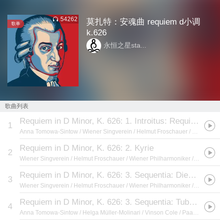
54262
莫扎特：安魂曲 requiem d小调
歌单
k.626
永恒之星sta...
歌曲列表
Requiem in D Minor, K. 626: 1. Introitus: Requiem
1
Anna Tomowa-Sintow / Wiener Singverein / Helmut Froschauer / Wiener Philharmoniker / Herbert von Karajan
Requiem in D Minor, K. 626: 2. Kyrie
2
Wiener Singverein / Helmut Froschauer / Wiener Philharmoniker / Herbert von Karajan
Requiem in D Minor, K. 626: 3. Sequentia: Dies Irae
3
Wiener Singverein / Helmut Froschauer / Wiener Philharmoniker / Herbert von Karajan
Requiem in D Minor, K. 626: 3. Sequentia: Tuba Mirum
4
Anna Tomowa-Sintow / Helga Müller-Molinari / Vinson Cole / Paata Burchuladze / Wiener Philharmoniker / Herbert von Karajan