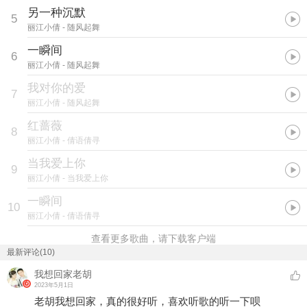
另一种沉默
5
丽江小倩
- 随风起舞
一瞬间
6
丽江小倩
- 随风起舞
我对你的爱
7
丽江小倩
- 随风起舞
红蔷薇
8
丽江小倩
- 倩语倩寻
当我爱上你
9
丽江小倩
- 当我爱上你
一瞬间
10
丽江小倩
- 倩语倩寻
查看更多歌曲，请下载客户端
最新评论(10)
我想回家老胡
2023年5月1日
老胡我想回家，真的很好听，喜欢听歌的听一下呗