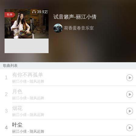
39.9万
歌单
试音籁声-丽江小倩
荷香蛋卷音乐室
歌曲列表
有你不再孤单
1
丽江小倩
- 随风起舞
月色
2
丽江小倩
- 随风起舞
烟花
3
丽江小倩
- 随风起舞
叶尘
4
丽江小倩
- 随风起舞