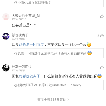
@小雨cis
最后亿口呼吸？
大鼓去爵士蓝调_M
2025年7月31日
狂妄反击是au？
衫价铁离子
2
2025年7月6日
回复
@
长夏一闪而过
：
主要这回复一个比一个云
@长夏一闪而过
什么清朝老评论还有人看我的妈呀
长夏一闪而过
2025年7月6日
回复
@
衫价铁离子
：
什么清朝老评论还有人看我的妈呀
@衫价铁离子
AU名字叫做Undertale：insanity
查看全部
115
条评论