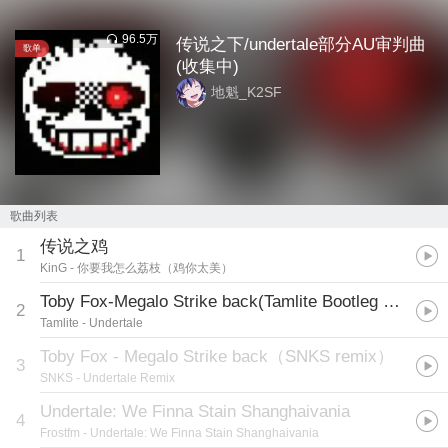
96.5万
传说之下/undertale部分AU审判曲
歌单
(收集中)
地魁_K2SF
歌曲列表
传说之鸡
1
KinG
- 你要我怎么荔枝（鸡你太美）
Toby Fox-Megalo Strike back(Tamlite Bootleg Remix)
2
Tamlite
- Undertale
Toby Fox - Megalo Strike back（SNKS remix）
3
SNKS
- Undertale Remix
Undertale: We Finna Stain Shanghaivania
4
Frostfm
- Undertale: We Finna Stain Shanghaivania