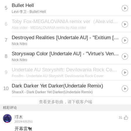
Bullet Hell
5
Levi-李卫
- Bullet Hell
Toby Fox-MEGALOVANIA remix ver（Alxe.vider remix）
6
Alxe.vider
- MEGALOVANIA remix by Alxe.vider
Destroyed Realities [Undertale AU] - "Exitium [For The Damaged Coda]" NITRO Remix
7
Nick Nitro
Storyswap Color [Undertale AU] - "Virtue's Vengeance: The Savior's Finale" V2 NITRO Remix
8
Nick Nitro
Undertale AU Storyshift: Devilovania Rock Cover
9
Frostfm
- Undertale AU Storyshift: Devilovania Rock Cover
Dark Darker Yet Darker(Undertale Remix)
10
SharaX
- Dark Darker Yet Darker(Undertale Remix)
查看更多歌曲，请下载客户端
精彩评论
垺木
31
2022年8月25日
开幕雷🐔