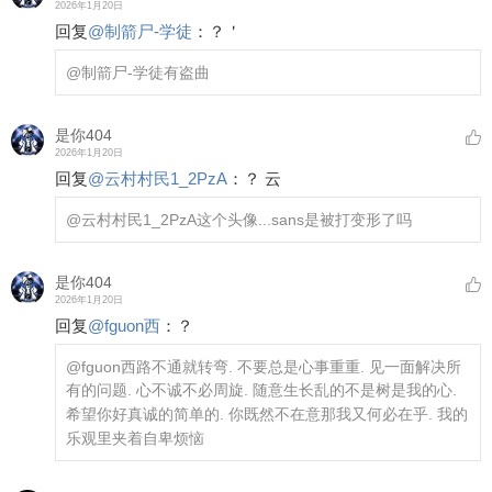
2026年1月20日
回复
@
制箭尸-学徒
：
？＇
@制箭尸-学徒
有盗曲
是你404
2026年1月20日
回复
@
云村村民1_2PzA
：
？ 云
@云村村民1_2PzA
这个头像...sans是被打变形了吗
是你404
2026年1月20日
回复
@
fguon西
：
？
@fguon西
路不通就转弯. 不要总是心事重重. 见一面解决所
有的问题. 心不诚不必周旋. 随意生长乱的不是树是我的心.
希望你好真诚的简单的. 你既然不在意那我又何必在乎. 我的
乐观里夹着自卑烦恼