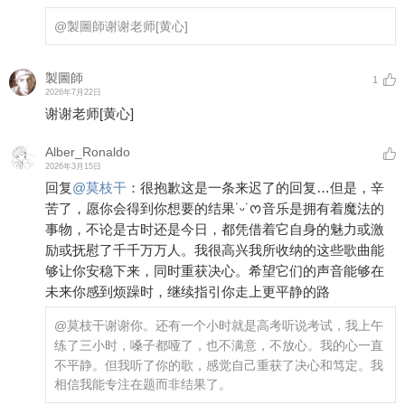
@製圖師
谢谢老师
[黄心]
製圖師
1
2026年7月22日
谢谢老师
[黄心]
Alber_Ronaldo
2026年3月15日
回复
@
莫枝干
：
很抱歉这是一条来迟了的回复…但是，辛
苦了，愿你会得到你想要的结果˙ᵕ˙ᰔ音乐是拥有着魔法的
事物，不论是古时还是今日，都凭借着它自身的魅力或激
励或抚慰了千千万万人。我很高兴我所收纳的这些歌曲能
够让你安稳下来，同时重获决心。希望它们的声音能够在
未来你感到烦躁时，继续指引你走上更平静的路
@莫枝干
谢谢你。还有一个小时就是高考听说考试，我上午
练了三小时，嗓子都哑了，也不满意，不放心。我的心一直
不平静。但我听了你的歌，感觉自己重获了决心和笃定。我
相信我能专注在题而非结果了。