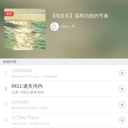
31444
歌单
【纯音乐】温和治愈的节奏
Alber_R...
歌曲列表
childhood
1
Øneheart / hozuki
- childhood
0411:迷失河内
2
止述
- 0411:迷失河内
solitude
3
Øneheart / Antent
- tales
In One Piece
4
Tennyson
- In One Piece