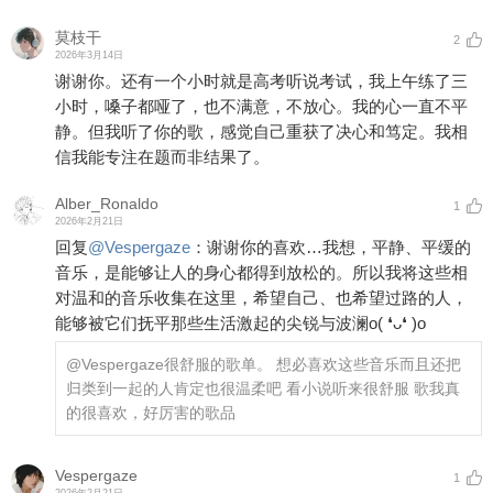
莫枝干
2
2026年3月14日
谢谢你。还有一个小时就是高考听说考试，我上午练了三
小时，嗓子都哑了，也不满意，不放心。我的心一直不平
静。但我听了你的歌，感觉自己重获了决心和笃定。我相
信我能专注在题而非结果了。
Alber_Ronaldo
1
2026年2月21日
回复
@
Vespergaze
：
谢谢你的喜欢…我想，平静、平缓的
音乐，是能够让人的身心都得到放松的。所以我将这些相
对温和的音乐收集在这里，希望自己、也希望过路的人，
能够被它们抚平那些生活激起的尖锐与波澜o( ❛ᴗ❛ )o
@Vespergaze
很舒服的歌单。 想必喜欢这些音乐而且还把
归类到一起的人肯定也很温柔吧 看小说听来很舒服 歌我真
的很喜欢，好厉害的歌品
Vespergaze
1
2026年2月21日