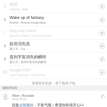
梅雨
5
JINBAO
- 梅雨
Wake up of fantasy.
6
Kismet
- Illusory imagination.
long way home
7
Aurenth / slewy
- long way home
欲语泪先流
8
雾江月
- Cry…
直到宇宙消失的瞬间
9
雾江月
- 直到宇宙消失的瞬间
Insight XXV
10
Julien Marchal
- INSIGHT III
查看更多歌曲，请下载客户端
最新评论(6)
Alber_Ronaldo
2026年7月23日
回复
@
製圖師
：
不客气哦！希望你听得开心•̀֊•́