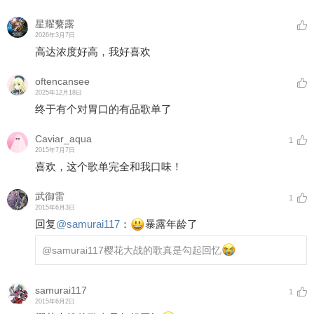
星耀蘩露
2026年3月7日
高达浓度好高，我好喜欢
oftencansee
2025年12月18日
终于有个对胃口的有品歌单了
Caviar_aqua
1
2015年7月7日
喜欢，这个歌单完全和我口味！
武御雷
1
2015年6月3日
回复
@
samurai117
：
暴露年龄了
@samurai117
樱花大战的歌真是勾起回忆
samurai117
1
2015年6月2日