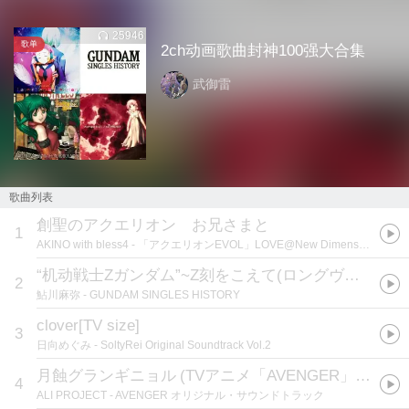
25946
歌单
2ch动画歌曲封神100强大合集
武御雷
歌曲列表
創聖のアクエリオン お兄さまと
1
AKINO with bless4
- 「アクエリオンEVOL」LOVE@New Dimension
“机动戦士Zガンダム”~Z刻をこえて(ロングヴァージョン)
2
鮎川麻弥
- GUNDAM SINGLES HISTORY
clover[TV size]
3
日向めぐみ
- SoltyRei Original Soundtrack Vol.2
月蝕グランギニョル
(
TVアニメ「AVENGER」OPテーマ
4
ALI PROJECT
- AVENGER オリジナル・サウンドトラック