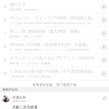
瞳の欠片
5
南里侑香
- Destination
サイレント・ヴォイス
(
TV动画《机动战士高达ZZ》OP2
6
ひろえ純
- Gundam 30th Anniversary Box Gundam Songs 145
美しい星
(
剧场动画《渥大利亚》插曲
)
7
新居昭乃
- 懐かしい未来
Winners
(
TV动画《高智能方程式》片尾曲
)
8
G・GRIP
- 新世紀GPXサイバーフォーミュラ BGM ROUND I
ロマンティックあげるよ
(
TVアニメ「DRAGON BALL」ED1テーマ
9
橋本潮
- ドラゴンボール全曲集
ときめきの導火線
(
TV动画《不可思议的游戏》ED1
)
10
今野友加里
- ときめきの導火線
查看更多歌曲，请下载客户端
最新评论(6)
月涌之风
2026年4月8日
大龄二次元欢喜