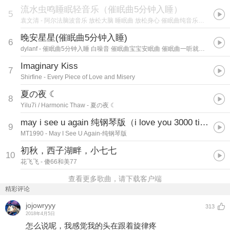
流水虫鸣睡眠轻音乐（催眠曲5分钟入睡）
5
袁文清
- 阿尔法脑波音乐 放松大脑 睡眠曲 放松身心 催眠曲纯音乐很快入睡
晚安星星(催眠曲5分钟入睡)
6
dylanf
- 催眠曲5分钟入睡 白噪音 催眠曲宝宝安眠曲 催眠曲一听就困 阿尔法脑波音乐
Imaginary Kiss
7
Shirfine
- Every Piece of Love and Misery
夏の夜 ☾
8
Yilu7i / Harmonic Thaw
- 夏の夜 ☾
may i see u again 纯钢琴版（i love you 3000 times）
9
MT1990
- May I See U Again-纯钢琴版
初秋，西子湖畔，小七七
10
花飞飞
- 傻66和美77
查看更多歌曲，请下载客户端
精彩评论
jojowryyy
313
2018年4月5日
怎么说呢，我感觉我的头在跟着旋律疼