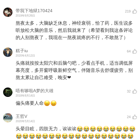
带我下地狱170424
219
2019年9月26日
熬夜太多，大脑缺乏休息，神经衰弱，恰了药，医生说多
听放松大脑的音乐，然后我就来了（希望看到我这条评论
的人别熬夜了，我现在一熬夜就疼的不行，不敢熬了）
糕子iu
64
2020年4月12日
头痛就按按太阳穴和后脑勺吧，少看点手机，适当调低屏
幕亮度，多开窗呼吸新鲜空气，伴随音乐去舒缓疲劳，别
熬太累让自己难受，晚安❤
唔有哆啦A梦的大雄
32
2018年8月14日
偏头痛要人命
王哲V
24
2020年5月14日
头晕目眩，四肢无力，诶诶诶