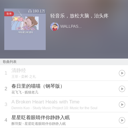
193.1万
歌单
轻音乐，放松大脑，治头疼
WALLPAS...
歌曲列表
清静经
1
王菲
- 栾树·之礼
春日里的喵喵（钢琴版）
2
花飞飞
- 贱猫老几
A Broken Heart Heals with Time
3
Dennis Kuo
- Study Music Project 10: Music for the Soul
星星眨着眼睛伴你静静入眠
4
酥羽梨
- 星星眨着眼睛伴你静静入眠