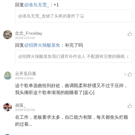
回复
@
港岛无雪_
：
+1
@港岛无雪_
发烧了头疼的要炸了🤒
念念_Frxxiday
2025年12月13日
回复
@
招牌火辣酸菜鱼
：
补完了吗
@招牌火辣酸菜鱼
我们通宵补作业人 不配拥有完整的睡眠（
云开见日落
1
2025年11月8日
这个歌单选曲恰到好处，曲调既柔和舒缓又不过于压抑，
我头痛听这个歌单渐渐的能睡着了
[蓝心]
崩落_
2025年10月23日
在工作，老板要求太多，自己能力有限，每天都焦头烂额
的过着...