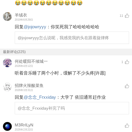
羊绒衣
11
2019年6月29日
回复
@
jojowryyy
：
你笑死我了哈哈哈哈哈哈
@jojowryyy
怎么说呢，我感觉我的头在跟着旋律疼
最新评论(225)
何处暖阳不倾城一
1
2026年4月12日
听着音乐睡了两个小时，缓解了不少头疼
[许愿]
招牌火辣酸菜鱼
2026年3月31日
回复
@
念念_Frxxiday
：
大学了 依旧通宵赶作业
@念念_Frxxiday
补完了吗
M3RrILyN
2026年2月22日