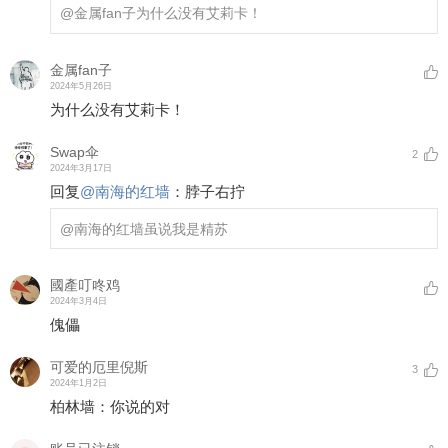
@金属fan子
为什么没有艾莉卡！
金属fan子
2024年5月26日
为什么没有艾莉卡！
Swap伞
2
2024年3月17日
回复
@
南海的红墙
：
脖子右拧
@南海的红墙
虽说我是精苏
國產叮咚鸡
2024年3月4日
傀儡
可爱的厄里倪斯
3
2024年1月2日
柏林墙：你说的对