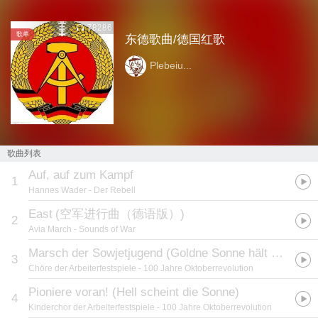
78286
歌单
东德歌曲/德国红歌
Plebeiu...
歌曲列表
Auf, auf zum Kampf
1
Hannes Wader
- Der Rebell
East
(
空军进行曲（德语版）
)
2
Avia March
- Sounds of War
Marsch der Sowjetjugend (Goldne Sonne hält die Welt umspannt)
3
Chöre der Arbeiterfestspiele
- 100 Jahre Oktoberrevolution
Pioniere voran! (Hell scheint die Sonne)
4
Kinderchor der Arbeiterfestspiele
- 100 Jahre Oktoberrevolution