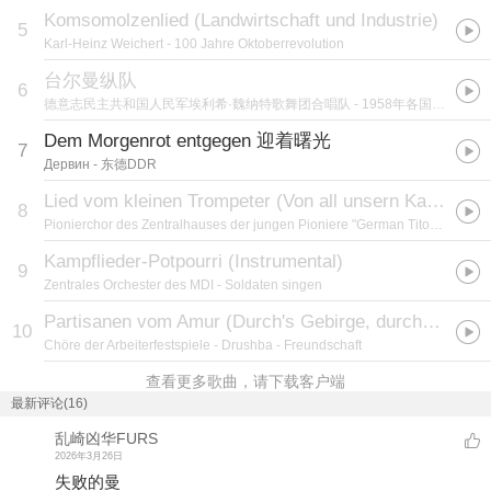
Komsomolzenlied (Landwirtschaft und Industrie)
5
Karl-Heinz Weichert
- 100 Jahre Oktoberrevolution
台尔曼纵队
6
德意志民主共和国人民军埃利希·魏纳特歌舞团合唱队
- 1958年各国艺术代表团访华演出节目选
Dem Morgenrot entgegen 迎着曙光
7
Дервин
- 东德DDR
Lied vom kleinen Trompeter (Von all unsern Kameraden)
8
Pionierchor des Zentralhauses der jungen Pioniere "German Titow" Berlin
-
Kampflieder-Potpourri (Instrumental)
9
Zentrales Orchester des MDI
- Soldaten singen
Partisanen vom Amur (Durch's Gebirge, durch die Steppen)
10
Chöre der Arbeiterfestspiele
- Drushba - Freundschaft
查看更多歌曲，请下载客户端
最新评论(16)
乱崎凶华FURS
2026年3月26日
失败的曼