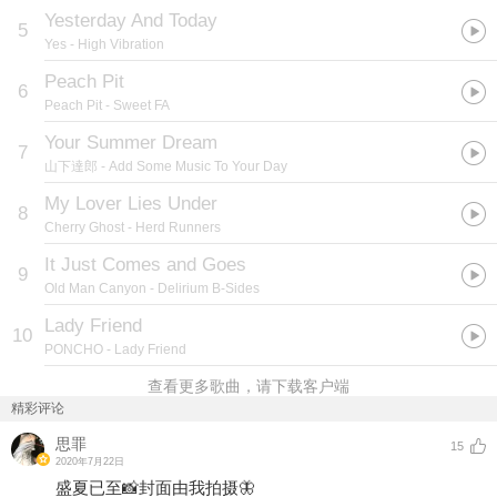
Yesterday And Today
5
Yes
- High Vibration
Peach Pit
6
Peach Pit
- Sweet FA
Your Summer Dream
7
山下達郎
- Add Some Music To Your Day
My Lover Lies Under
8
Cherry Ghost
- Herd Runners
It Just Comes and Goes
9
Old Man Canyon
- Delirium B-Sides
Lady Friend
10
PONCHO
- Lady Friend
查看更多歌曲，请下载客户端
精彩评论
思罪
15
2020年7月22日
盛夏已至📸封面由我拍摄🦋