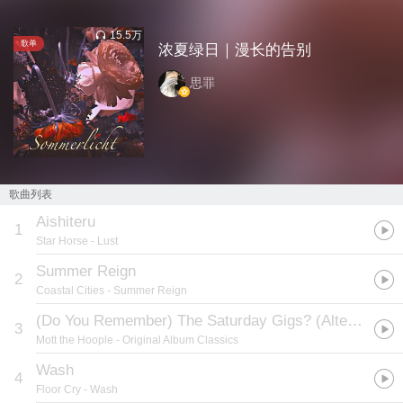
15.5万
歌单
浓夏绿日｜漫长的告别
思罪
歌曲列表
Aishiteru
1
Star Horse
- Lust
Summer Reign
2
Coastal Cities
- Summer Reign
(Do You Remember) The Saturday Gigs? (Alternate Version)
3
Mott the Hoople
- Original Album Classics
Wash
4
Floor Cry
- Wash