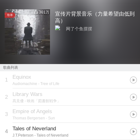
301万
宣传片背景音乐（力量希望由低到
歌单
高）
网了个鱼摆摆
歌曲列表
Equinox
1
Audiomachine
- Tree of Life
Library Wars
2
髙見優
- 映画「図書館戦争」
Empire of Angels
3
Thomas Bergersen
- Sun
Tales of Neverland
4
J.T.Peterson
- Tales of Neverland