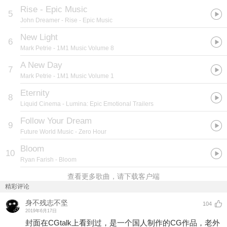
Rise - Epic Music
5
John Dreamer
- Rise - Epic Music
New Light
6
Mark Petrie
- 1M1 Music Volume 8
A New Day
7
Mark Petrie
- 1M1 Music Volume 1
Eternity
8
Liquid Cinema
- Lumina: Epic Emotional Trailers
Follow Your Dream
9
Future World Music
- Zero Hour
Bloom
10
Ryan Farish
- Bloom
查看更多歌曲，请下载客户端
精彩评论
身不残志不坚
104
2019年6月17日
封面在CGtalk上看到过，是一个国人制作的CG作品，老外